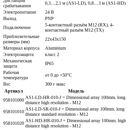
Дистанция
0,3…2,1 м (AS1-LD), 0,8…3 м (AS1-HD)
срабатывания
Электропитание
24 В
Выход
PNP
5-контактный разъём M12 (RX), 4-
Подключение
контактный разъём M12 (TX)
Приблизительные
22x43x150
размеры (мм)
Материал корпуса
Aluminium
Электрозащита
класс 2
Механическая
IP65
защита
Рабочая
от 0 до +50°C
температура
Вес
300 г макс
Артикул
Модель
AS1-LD-HR-010-J = Dimensional array 100mm. long
958101000
distance high resolution - M12
AS1-LD-SR-010-J = Dimensional array 100mm. long
958101010
distance standard resolution - M12
AS1-HD-HR-010-J = Dimensional array 100mm. high
958101020
distance high resolution - M12