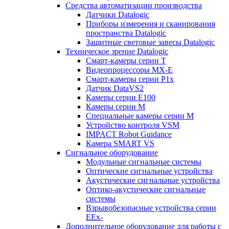
Средства автоматизации производства
Датчики Datalogic
Приборы измерения и сканирования
пространства Datalogic
Защитные световые завесы Datalogic
Техническое зрение Datalogic
Смарт-камеры серии T
Видеопроцессоры MX-E
Смарт-камеры серии P1x
Датчик DataVS2
Камеры серии E100
Камеры серии M
Специальные камеры серии M
Устройство контроля VSM
IMPACT Robot Guidance
Камера SMART VS
Cигнальное оборудование
Модульные сигнальные системы
Оптические сигнальные устройства
Акустические сигнальные устройства
Оптико-акустические сигнальные
системы
Взрывобезопасные устройства серии
EEx-
Дополнительное оборудование для работы с