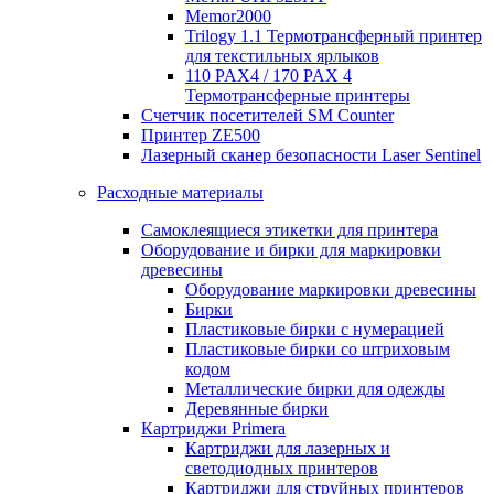
Memor2000
Trilogy 1.1 Термотрансферный принтер
для текстильных ярлыков
110 PAX4 / 170 PAX 4
Термотрансферные принтеры
Счетчик посетителей SM Counter
Принтер ZE500
Лазерный сканер безопасности Laser Sentinel
Расходные материалы
Самоклеящиеся этикетки для принтера
Оборудование и бирки для маркировки
древесины
Оборудование маркировки древесины
Бирки
Пластиковые бирки с нумерацией
Пластиковые бирки со штриховым
кодом
Металлические бирки для одежды
Деревянные бирки
Картриджи Primera
Картриджи для лазерных и
светодиодных принтеров
Картриджи для струйных принтеров