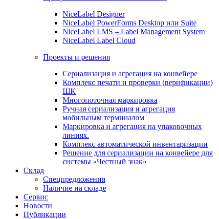
NiceLabel Designer
NiceLabel PowerForms Desktop или Suite
NiceLabel LMS – Label Management System
NiceLabel Label Cloud
Проекты и решения
Сериализация и агрегация на конвейере
Комплекс печати и проверки (верификации)
ШК
Многопоточная маркировка
Ручная сериализация и агрегация
мобильным терминалом
Маркировка и агрегация на упаковочных
линиях.
Комплекс автоматической инвентаризации
Решение для сериализации на конвейере для
системы «Честный знак»
Склад
Спецпредложения
Наличие на складе
Сервис
Новости
Публикации