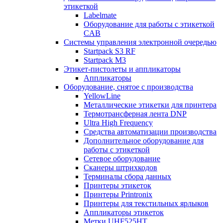
этикеткой
Labelmate
Оборудование для работы с этикеткой
CAB
Системы управления электронной очередью
Startpack S3 RF
Startpack M3
Этикет-пистолеты и аппликаторы
Аппликаторы
Оборудование, снятое с производства
YellowLine
Металлические этикетки для принтера
Термотрансферная лента DNP
Ultra High Frequency
Средства автоматизации производства
Дополнительное оборудование для
работы с этикеткой
Сетевое оборудование
Сканеры штрихкодов
Терминалы сбора данных
Принтеры этикеток
Принтеры Printronix
Принтеры для текстильных ярлыков
Аппликаторы этикеток
Метки UHF525HT