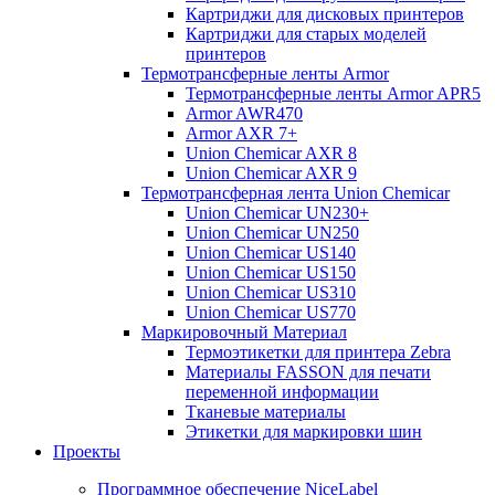
Картриджи для дисковых принтеров
Картриджи для старых моделей
принтеров
Термотрансферные ленты Armor
Термотрансферные ленты Armor APR5
Armor AWR470
Armor AXR 7+
Union Chemicar AXR 8
Union Chemicar AXR 9
Термотрансферная лента Union Chemicar
Union Chemicar UN230+
Union Chemicar UN250
Union Chemicar US140
Union Chemicar US150
Union Chemicar US310
Union Chemicar US770
Маркировочный Материал
Термоэтикетки для принтера Zebra
Материалы FASSON для печати
переменной информации
Тканевые материалы
Этикетки для маркировки шин
Проекты
Программное обеспечение NiceLabel