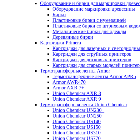
Оборудование и бирки для маркировки древе
Оборудование маркировки древесины
Бирки
Пластиковые бирки с нумерацией
Пластиковые бирки со штриховым кодо
Металлические бирки для одежды
Деревянные бирки
Картриджи Primera
Картриджи для лазерных и светодиодны
Картриджи для струйных принтеров
Картриджи для дисковых принтеров
Картриджи для старых моделей принтер
Термотрансферные ленты Armor
Термотрансферные ленты Armor APR5
Armor AWR470
Armor AXR 7+
Union Chemicar AXR 8
Union Chemicar AXR 9
Термотрансферная лента Union Chemicar
Union Chemicar UN230+
Union Chemicar UN250
Union Chemicar US140
Union Chemicar US150
Union Chemicar US310
Union Chemicar US770