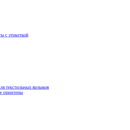
ы с этикеткой
для текстильных ярлыков
ые принтеры