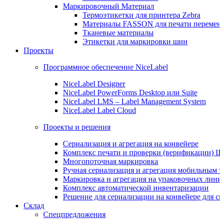
Маркировочный Материал
Термоэтикетки для принтера Zebra
Материалы FASSON для печати переме
Тканевые материалы
Этикетки для маркировки шин
Проекты
Программное обеспечение NiceLabel
NiceLabel Designer
NiceLabel PowerForms Desktop или Suite
NiceLabel LMS – Label Management System
NiceLabel Label Cloud
Проекты и решения
Сериализация и агрегация на конвейере
Комплекс печати и проверки (верификации)
Многопоточная маркировка
Ручная сериализация и агрегация мобильным
Маркировка и агрегация на упаковочных лин
Комплекс автоматической инвентаризации
Решение для сериализации на конвейере для 
Склад
Спецпредложения