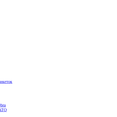
икеток
bra
SATO