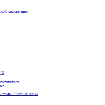
нной информации
 ШК
 терминалом
иях.
системы «Честный знак»