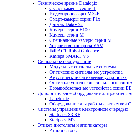
Техническое зрение Datalogic
Смарт-камеры серии T
Видеопроцессоры MX-E
Смарт-камеры серии P1x
Датчик DataVS2
Камеры серии E100
Камеры серии M
Специальные камеры серии M
Устройство контроля VSM
IMPACT Robot Guidance
Камера SMART VS
Cигнальное оборудование
Модульные сигнальные системы
Оптические сигнальные устройства
Акустические сигнальные устройства
Оптико-акустические сигнальные сист
Взрывобезопасные устройства серии EE
Дополнительное оборудование для работы с э
Labelmate
Оборудование для работы с этикеткой 
Системы управления электронной очередью
Startpack S3 RF
Startpack M3
Этикет-пистолеты и аппликаторы
Аппликаторы