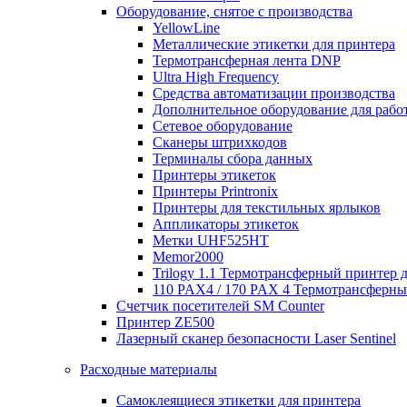
Оборудование, снятое с производства
YellowLine
Металлические этикетки для принтера
Термотрансферная лента DNP
Ultra High Frequency
Средства автоматизации производства
Дополнительное оборудование для работ
Сетевое оборудование
Сканеры штрихкодов
Терминалы сбора данных
Принтеры этикеток
Принтеры Printronix
Принтеры для текстильных ярлыков
Аппликаторы этикеток
Метки UHF525HT
Memor2000
Trilogy 1.1 Термотрансферный принтер 
110 PAX4 / 170 PAX 4 Термотрансферн
Счетчик посетителей SM Counter
Принтер ZE500
Лазерный сканер безопасности Laser Sentinel
Расходные материалы
Самоклеящиеся этикетки для принтера