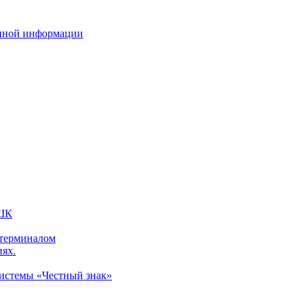
нной информации
 ШК
 терминалом
иях.
системы «Честный знак»