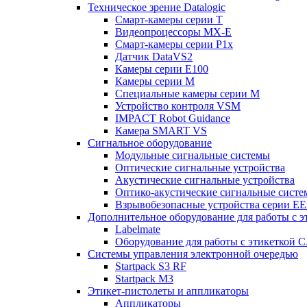
Техническое зрение Datalogic
Смарт-камеры серии T
Видеопроцессоры MX-E
Смарт-камеры серии P1x
Датчик DataVS2
Камеры серии E100
Камеры серии M
Специальные камеры серии M
Устройство контроля VSM
IMPACT Robot Guidance
Камера SMART VS
Cигнальное оборудование
Модульные сигнальные системы
Оптические сигнальные устройства
Акустические сигнальные устройства
Оптико-акустические сигнальные сист
Взрывобезопасные устройства серии EE
Дополнительное оборудование для работы с э
Labelmate
Оборудование для работы с этикеткой 
Системы управления электронной очередью
Startpack S3 RF
Startpack M3
Этикет-пистолеты и аппликаторы
Аппликаторы