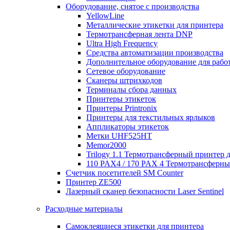
Оборудование, снятое с производства
YellowLine
Металлические этикетки для принтера
Термотрансферная лента DNP
Ultra High Frequency
Средства автоматизации производства
Дополнительное оборудование для работ
Сетевое оборудование
Сканеры штрихкодов
Терминалы сбора данных
Принтеры этикеток
Принтеры Printronix
Принтеры для текстильных ярлыков
Аппликаторы этикеток
Метки UHF525HT
Memor2000
Trilogy 1.1 Термотрансферный принтер 
110 PAX4 / 170 PAX 4 Термотрансферн
Счетчик посетителей SM Counter
Принтер ZE500
Лазерный сканер безопасности Laser Sentinel
Расходные материалы
Самоклеящиеся этикетки для принтера