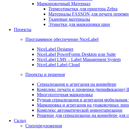
Маркировочный Материал
Термоэтикетки для принтера Zebra
Материалы FASSON для печати переме
Тканевые материалы
Этикетки для маркировки шин
Проекты
Программное обеспечение NiceLabel
NiceLabel Designer
NiceLabel PowerForms Desktop или Suite
NiceLabel LMS – Label Management System
NiceLabel Label Cloud
Проекты и решения
Сериализация и агрегация на конвейере
Комплекс печати и проверки (верификации)
Многопоточная маркировка
Ручная сериализация и агрегация мобильным
Маркировка и агрегация на упаковочных лин
Комплекс автоматической инвентаризации
Решение для сериализации на конвейере для 
Склад
Спецпредложения