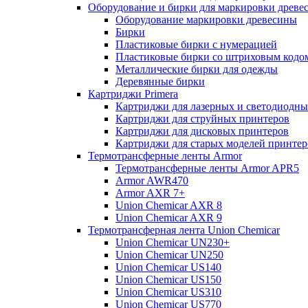
Оборудование и бирки для маркировки древе
Оборудование маркировки древесины
Бирки
Пластиковые бирки с нумерацией
Пластиковые бирки со штриховым кодо
Металлические бирки для одежды
Деревянные бирки
Картриджи Primera
Картриджи для лазерных и светодиодны
Картриджи для струйных принтеров
Картриджи для дисковых принтеров
Картриджи для старых моделей принтер
Термотрансферные ленты Armor
Термотрансферные ленты Armor APR5
Armor AWR470
Armor AXR 7+
Union Chemicar AXR 8
Union Chemicar AXR 9
Термотрансферная лента Union Chemicar
Union Chemicar UN230+
Union Chemicar UN250
Union Chemicar US140
Union Chemicar US150
Union Chemicar US310
Union Chemicar US770