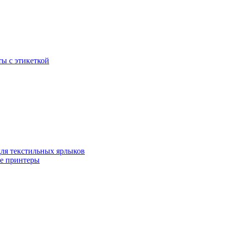
ы с этикеткой
для текстильных ярлыков
ые принтеры