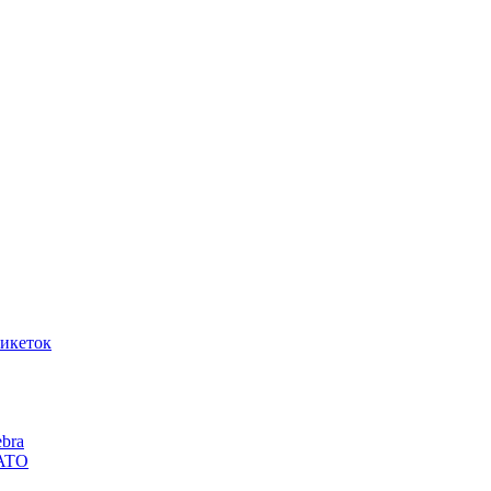
икеток
bra
SATO