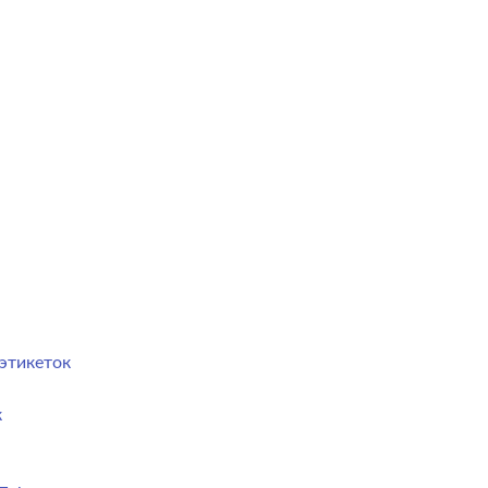
этикеток
к