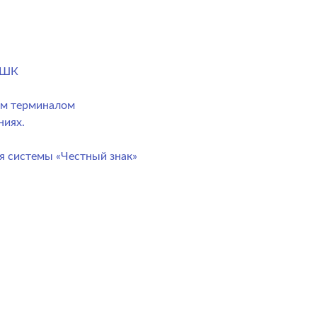
) ШК
ым терминалом
ниях.
я системы «Честный знак»