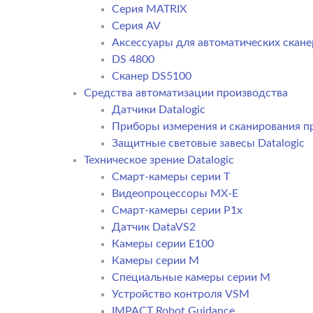
Серия MATRIX
Серия AV
Аксессуары для автоматических сканер
DS 4800
Сканер DS5100
Средства автоматизации производства
Датчики Datalogic
Приборы измерения и сканирования пр
Защитные световые завесы Datalogic
Техническое зрение Datalogic
Смарт-камеры серии T
Видеопроцессоры MX-E
Смарт-камеры серии P1x
Датчик DataVS2
Камеры серии E100
Камеры серии M
Специальные камеры серии M
Устройство контроля VSM
IMPACT Robot Guidance