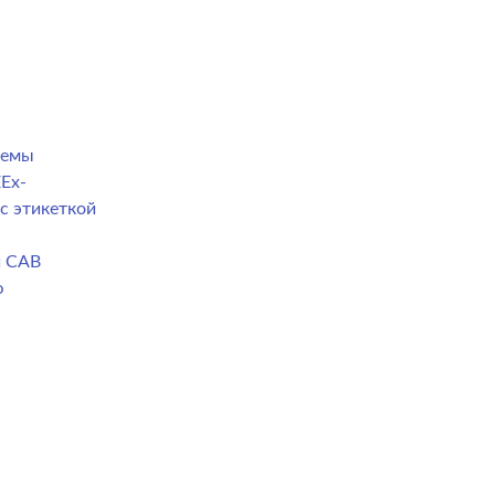
темы
Ex-
с этикеткой
й CAB
ю
а