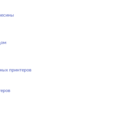
весины
дом
ных принтеров
теров