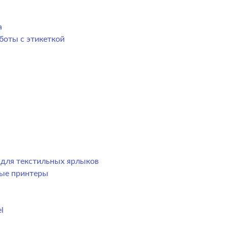
а
боты с этикеткой
р для текстильных ярлыков
ные принтеры
l