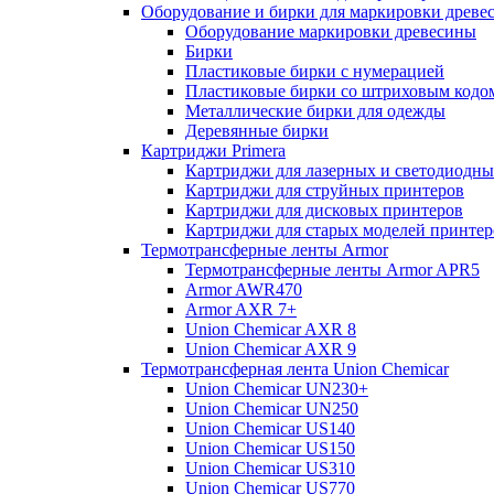
Оборудование и бирки для маркировки древе
Оборудование маркировки древесины
Бирки
Пластиковые бирки с нумерацией
Пластиковые бирки со штриховым кодо
Металлические бирки для одежды
Деревянные бирки
Картриджи Primera
Картриджи для лазерных и светодиодны
Картриджи для струйных принтеров
Картриджи для дисковых принтеров
Картриджи для старых моделей принтер
Термотрансферные ленты Armor
Термотрансферные ленты Armor APR5
Armor AWR470
Armor AXR 7+
Union Chemicar AXR 8
Union Chemicar AXR 9
Термотрансферная лента Union Chemicar
Union Chemicar UN230+
Union Chemicar UN250
Union Chemicar US140
Union Chemicar US150
Union Chemicar US310
Union Chemicar US770