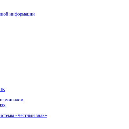
нной информации
 ШК
 терминалом
иях.
системы «Честный знак»