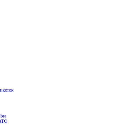
икеток
bra
SATO