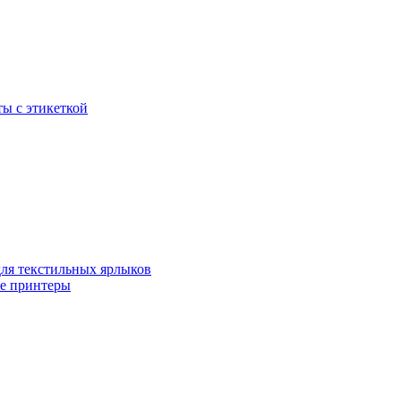
ы с этикеткой
для текстильных ярлыков
ые принтеры