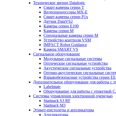
Техническое зрение Datalogic
Смарт-камеры серии T
Видеопроцессоры MX-E
Смарт-камеры серии P1x
Датчик DataVS2
Камеры серии E100
Камеры серии M
Специальные камеры серии M
Устройство контроля VSM
IMPACT Robot Guidance
Камера SMART VS
Cигнальное оборудование
Модульные сигнальные системы
Оптические сигнальные устройства
Акустические сигнальные устройства
Оптико-акустические сигнальные сист
Взрывобезопасные устройства серии EE
Дополнительное оборудование для работы с э
Labelmate
Оборудование для работы с этикеткой 
Системы управления электронной очередью
Startpack S3 RF
Startpack M3
Этикет-пистолеты и аппликаторы
Аппликаторы