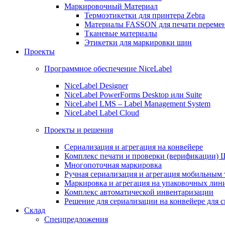
Маркировочный Материал
Термоэтикетки для принтера Zebra
Материалы FASSON для печати переме
Тканевые материалы
Этикетки для маркировки шин
Проекты
Программное обеспечение NiceLabel
NiceLabel Designer
NiceLabel PowerForms Desktop или Suite
NiceLabel LMS – Label Management System
NiceLabel Label Cloud
Проекты и решения
Сериализация и агрегация на конвейере
Комплекс печати и проверки (верификации)
Многопоточная маркировка
Ручная сериализация и агрегация мобильным
Маркировка и агрегация на упаковочных лин
Комплекс автоматической инвентаризации
Решение для сериализации на конвейере для 
Склад
Спецпредложения