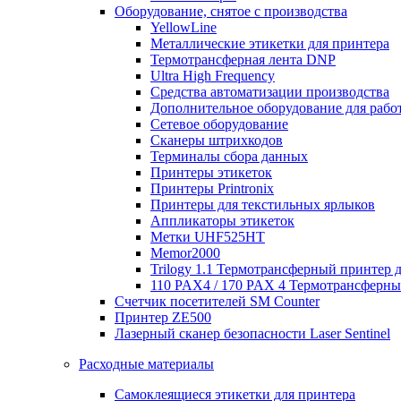
Оборудование, снятое с производства
YellowLine
Металлические этикетки для принтера
Термотрансферная лента DNP
Ultra High Frequency
Средства автоматизации производства
Дополнительное оборудование для работ
Сетевое оборудование
Сканеры штрихкодов
Терминалы сбора данных
Принтеры этикеток
Принтеры Printronix
Принтеры для текстильных ярлыков
Аппликаторы этикеток
Метки UHF525HT
Memor2000
Trilogy 1.1 Термотрансферный принтер 
110 PAX4 / 170 PAX 4 Термотрансферн
Счетчик посетителей SM Counter
Принтер ZE500
Лазерный сканер безопасности Laser Sentinel
Расходные материалы
Самоклеящиеся этикетки для принтера