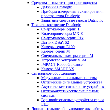
Средства автоматизации производства
Датчики Datalogic
Приборы измерения и сканирования
пространства Datalogic
Защитные световые завесы Datalogic
Техническое зрение Datalogic
Смарт-камеры серии T
Видеопроцессоры MX-E
Смарт-камеры серии P1x
Датчик DataVS2
Камеры серии E100
Камеры серии M
Специальные камеры серии M
Устройство контроля VSM
IMPACT Robot Guidance
Камера SMART VS
Cигнальное оборудование
Модульные сигнальные системы
Оптические сигнальные устройства
Акустические сигнальные устройства
Оптико-акустические сигнальные
системы
Взрывобезопасные устройства серии
EEx-
Дополнительное оборудование для работы с