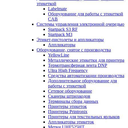
этикеткой
Labelmate
Оборудование для работы с этикеткой
CAB
Системы управления электронной очередью
Startpack S3 RF
Startpack M3
Этикет-пистолеты и аппликаторы
Аппликаторы
Оборудование, снятое с производства
YellowLine
Металлические этикетки для принтера
Термотрансферная лента DNP
Ultra High Frequency
Средства автоматизации производства
Дополнительное оборудование для
работы с этикеткой
Сетевое оборудование
Сканеры штрихкодов
Терминалы сбора данных
Принтеры этикеток
Принтеры Printronix
Принтеры для текстильных ярлыков
Аппликаторы этикеток
Метки UHF525HT