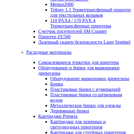
Memor2000
Trilogy 1.1 Термотрансферный принтер
для текстильных ярлыков
110 PAX4 / 170 PAX 4
Термотрансферные принтеры
Счетчик посетителей SM Counter
Принтер ZE500
Лазерный сканер безопасности Laser Sentinel
Расходные материалы
Самоклеящиеся этикетки для принтера
Оборудование и бирки для маркировки
древесины
Оборудование маркировки древесины
Бирки
Пластиковые бирки с нумерацией
Пластиковые бирки со штриховым
кодом
Металлические бирки для одежды
Деревянные бирки
Картриджи Primera
Картриджи для лазерных и
светодиодных принтеров
Картриджи для струйных принтеров