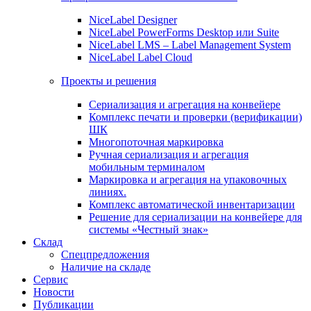
NiceLabel Designer
NiceLabel PowerForms Desktop или Suite
NiceLabel LMS – Label Management System
NiceLabel Label Cloud
Проекты и решения
Сериализация и агрегация на конвейере
Комплекс печати и проверки (верификации)
ШК
Многопоточная маркировка
Ручная сериализация и агрегация
мобильным терминалом
Маркировка и агрегация на упаковочных
линиях.
Комплекс автоматической инвентаризации
Решение для сериализации на конвейере для
системы «Честный знак»
Склад
Спецпредложения
Наличие на складе
Сервис
Новости
Публикации