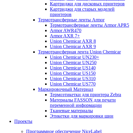
Картриджи для дисковых принтеров
Картриджи для старых моделей
принтеров
Термотрансферные ленты Armor
Термотрансферные ленты Armor APR5
Armor AWR470
Armor AXR 7+
Union Chemicar AXR 8
Union Chemicar AXR 9
Термотрансферная лента Union Chemicar
Union Chemicar UN230+
Union Chemicar UN250
Union Chemicar US140
Union Chemicar US150
Union Chemicar US310
Union Chemicar US770
Маркировочный Материал
Термоэтикетки для принтера Zebra
Материалы FASSON для печати
переменной информации
Тканевые материалы
Этикетки для маркировки шин
Проекты
Программное обеспечение NiceLabel