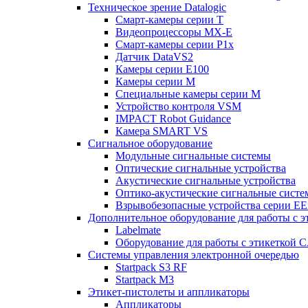
Техническое зрение Datalogic
Смарт-камеры серии T
Видеопроцессоры MX-E
Смарт-камеры серии P1x
Датчик DataVS2
Камеры серии E100
Камеры серии M
Специальные камеры серии M
Устройство контроля VSM
IMPACT Robot Guidance
Камера SMART VS
Cигнальное оборудование
Модульные сигнальные системы
Оптические сигнальные устройства
Акустические сигнальные устройства
Оптико-акустические сигнальные сист
Взрывобезопасные устройства серии EE
Дополнительное оборудование для работы с э
Labelmate
Оборудование для работы с этикеткой 
Системы управления электронной очередью
Startpack S3 RF
Startpack M3
Этикет-пистолеты и аппликаторы
Аппликаторы