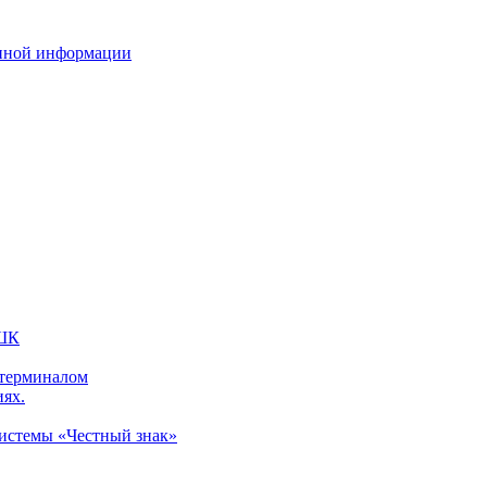
нной информации
 ШК
 терминалом
иях.
системы «Честный знак»