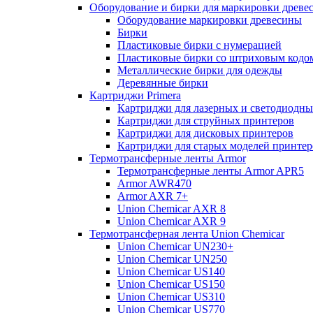
Оборудование и бирки для маркировки древе
Оборудование маркировки древесины
Бирки
Пластиковые бирки с нумерацией
Пластиковые бирки со штриховым кодо
Металлические бирки для одежды
Деревянные бирки
Картриджи Primera
Картриджи для лазерных и светодиодны
Картриджи для струйных принтеров
Картриджи для дисковых принтеров
Картриджи для старых моделей принтер
Термотрансферные ленты Armor
Термотрансферные ленты Armor APR5
Armor AWR470
Armor AXR 7+
Union Chemicar AXR 8
Union Chemicar AXR 9
Термотрансферная лента Union Chemicar
Union Chemicar UN230+
Union Chemicar UN250
Union Chemicar US140
Union Chemicar US150
Union Chemicar US310
Union Chemicar US770