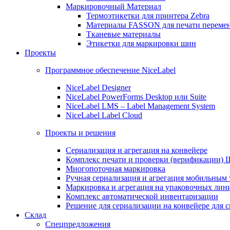
Маркировочный Материал
Термоэтикетки для принтера Zebra
Материалы FASSON для печати переме
Тканевые материалы
Этикетки для маркировки шин
Проекты
Программное обеспечение NiceLabel
NiceLabel Designer
NiceLabel PowerForms Desktop или Suite
NiceLabel LMS – Label Management System
NiceLabel Label Cloud
Проекты и решения
Сериализация и агрегация на конвейере
Комплекс печати и проверки (верификации)
Многопоточная маркировка
Ручная сериализация и агрегация мобильным
Маркировка и агрегация на упаковочных лин
Комплекс автоматической инвентаризации
Решение для сериализации на конвейере для 
Склад
Спецпредложения