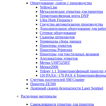
Оборудование, снятое с производства
YellowLine
Металлические этикетки для принтера
Термотрансферная лента DNP
Ultra High Frequency
Средства автоматизации производства
Дополнительное оборудование для работ
Сетевое оборудование
Сканеры штрихкодов
Терминалы сбора данных
Принтеры этикеток
Принтеры Printronix
Принтеры для текстильных ярлыков
Аппликаторы этикеток
Метки UHF525HT
Memor2000
Trilogy 1.1 Термотрансферный принтер 
110 PAX4 / 170 PAX 4 Термотрансферн
Счетчик посетителей SM Counter
Принтер ZE500
Лазерный сканер безопасности Laser Sentinel
Расходные материалы
Самоклеящиеся этикетки для принтера