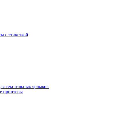
ы с этикеткой
для текстильных ярлыков
ые принтеры