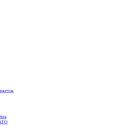
икеток
bra
SATO