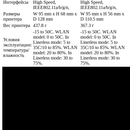
Интерфейсы
High Speed,
High Speed,
IEEE802.11a/b/g/n,
IEEE802.11a/b/g/n,
Размеры
W 95 mm x H 68 mm x
W 95 mm x H 56 mm x
принтера
D 128 mm
D 110.5 mm
Вес принтера
437.8 г
367.3 г
-15 to 50C. WLAN
-15 to 50C. WLAN
model: 0 to 50C. In
model: 0 to 50C. In
Условия
Linerless mode: 5 to
Linerless mode: 5 to
эксплуатации:
35C/10 to 85%. WLAN
35C/10 to 85%. WLAN
температура/
model: 20 to 80%. In
model: 20 to 80%. In
влажность
Linerless mode: 30 to
Linerless mode: 30 to
75%.
75%.