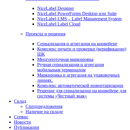
NiceLabel Designer
NiceLabel PowerForms Desktop или Suite
NiceLabel LMS – Label Management System
NiceLabel Label Cloud
Проекты и решения
Сериализация и агрегация на конвейере
Комплекс печати и проверки (верификации)
ШК
Многопоточная маркировка
Ручная сериализация и агрегация
мобильным терминалом
Маркировка и агрегация на упаковочных
линиях.
Комплекс автоматической инвентаризации
Решение для сериализации на конвейере для
системы «Честный знак»
Склад
Спецпредложения
Наличие на складе
Сервис
Новости
Публикации