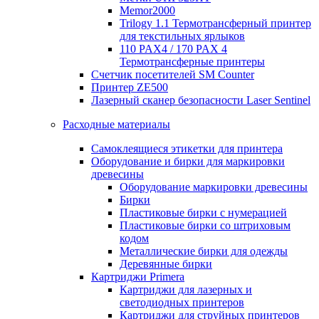
Memor2000
Trilogy 1.1 Термотрансферный принтер
для текстильных ярлыков
110 PAX4 / 170 PAX 4
Термотрансферные принтеры
Счетчик посетителей SM Counter
Принтер ZE500
Лазерный сканер безопасности Laser Sentinel
Расходные материалы
Самоклеящиеся этикетки для принтера
Оборудование и бирки для маркировки
древесины
Оборудование маркировки древесины
Бирки
Пластиковые бирки с нумерацией
Пластиковые бирки со штриховым
кодом
Металлические бирки для одежды
Деревянные бирки
Картриджи Primera
Картриджи для лазерных и
светодиодных принтеров
Картриджи для струйных принтеров