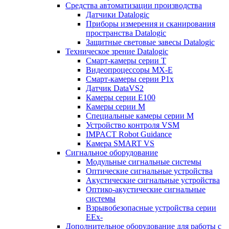
Средства автоматизации производства
Датчики Datalogic
Приборы измерения и сканирования
пространства Datalogic
Защитные световые завесы Datalogic
Техническое зрение Datalogic
Смарт-камеры серии T
Видеопроцессоры MX-E
Смарт-камеры серии P1x
Датчик DataVS2
Камеры серии E100
Камеры серии M
Специальные камеры серии M
Устройство контроля VSM
IMPACT Robot Guidance
Камера SMART VS
Cигнальное оборудование
Модульные сигнальные системы
Оптические сигнальные устройства
Акустические сигнальные устройства
Оптико-акустические сигнальные
системы
Взрывобезопасные устройства серии
EEx-
Дополнительное оборудование для работы с