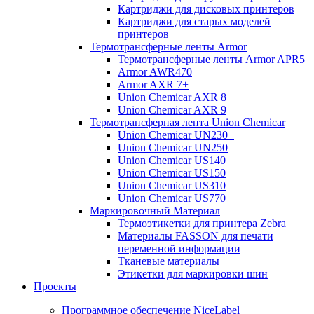
Картриджи для дисковых принтеров
Картриджи для старых моделей
принтеров
Термотрансферные ленты Armor
Термотрансферные ленты Armor APR5
Armor AWR470
Armor AXR 7+
Union Chemicar AXR 8
Union Chemicar AXR 9
Термотрансферная лента Union Chemicar
Union Chemicar UN230+
Union Chemicar UN250
Union Chemicar US140
Union Chemicar US150
Union Chemicar US310
Union Chemicar US770
Маркировочный Материал
Термоэтикетки для принтера Zebra
Материалы FASSON для печати
переменной информации
Тканевые материалы
Этикетки для маркировки шин
Проекты
Программное обеспечение NiceLabel