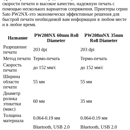
скорости печати и высокое качество, надежную печать с
помощью нескольких вариантов сопряжения. Принтеры серии
Sato PW2NX-это экономически эффективные решения для
быстрой печати необходимой вам информации в любом месте
и в любое время.
PW208NX 60mm Roll
PW208mNX 35mm
Название
Diameter
Roll Diameter
Разрешение
203 dpi
203 dpi
печати
Метод печати
Термо-печать
Термо-печать
Скорость
до 152 мм/с
до 152 мм/с
печати
Ширина
области
55 мм
55 мм
печати
Диаметр
ролика
60 мм
35 мм
этикетки
(макс)
Толщина
0.064-0.19 мм
0.064-0.19 мм
материала
Bluetooth, USB 2.0
Bluetooth, USB 2.0