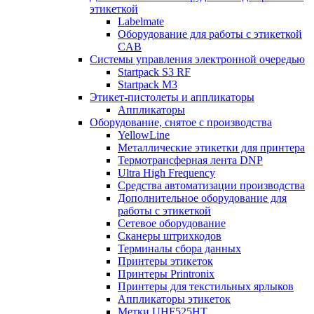
этикеткой
Labelmate
Оборудование для работы с этикеткой
CAB
Системы управления электронной очередью
Startpack S3 RF
Startpack M3
Этикет-пистолеты и аппликаторы
Аппликаторы
Оборудование, снятое с производства
YellowLine
Металлические этикетки для принтера
Термотрансферная лента DNP
Ultra High Frequency
Средства автоматизации производства
Дополнительное оборудование для
работы с этикеткой
Сетевое оборудование
Сканеры штрихкодов
Терминалы сбора данных
Принтеры этикеток
Принтеры Printronix
Принтеры для текстильных ярлыков
Аппликаторы этикеток
Метки UHF525HT