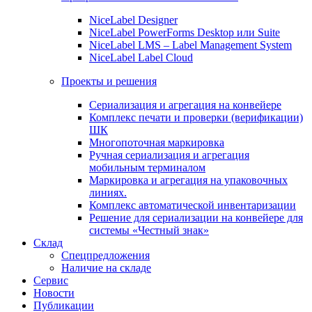
NiceLabel Designer
NiceLabel PowerForms Desktop или Suite
NiceLabel LMS – Label Management System
NiceLabel Label Cloud
Проекты и решения
Сериализация и агрегация на конвейере
Комплекс печати и проверки (верификации)
ШК
Многопоточная маркировка
Ручная сериализация и агрегация
мобильным терминалом
Маркировка и агрегация на упаковочных
линиях.
Комплекс автоматической инвентаризации
Решение для сериализации на конвейере для
системы «Честный знак»
Склад
Спецпредложения
Наличие на складе
Сервис
Новости
Публикации