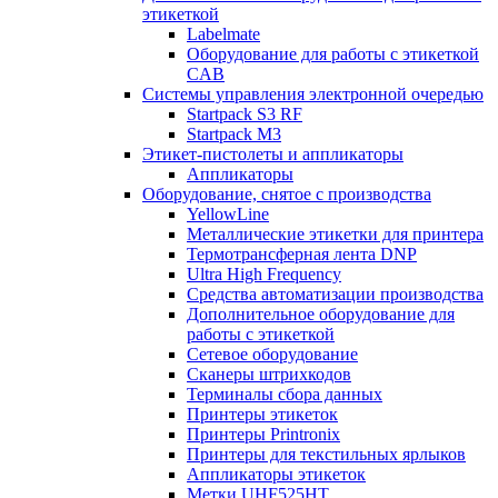
этикеткой
Labelmate
Оборудование для работы с этикеткой
CAB
Системы управления электронной очередью
Startpack S3 RF
Startpack M3
Этикет-пистолеты и аппликаторы
Аппликаторы
Оборудование, снятое с производства
YellowLine
Металлические этикетки для принтера
Термотрансферная лента DNP
Ultra High Frequency
Средства автоматизации производства
Дополнительное оборудование для
работы с этикеткой
Сетевое оборудование
Сканеры штрихкодов
Терминалы сбора данных
Принтеры этикеток
Принтеры Printronix
Принтеры для текстильных ярлыков
Аппликаторы этикеток
Метки UHF525HT