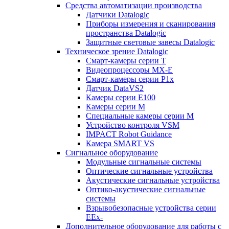
Средства автоматизации производства
Датчики Datalogic
Приборы измерения и сканирования
пространства Datalogic
Защитные световые завесы Datalogic
Техническое зрение Datalogic
Смарт-камеры серии T
Видеопроцессоры MX-E
Смарт-камеры серии P1x
Датчик DataVS2
Камеры серии E100
Камеры серии M
Специальные камеры серии M
Устройство контроля VSM
IMPACT Robot Guidance
Камера SMART VS
Cигнальное оборудование
Модульные сигнальные системы
Оптические сигнальные устройства
Акустические сигнальные устройства
Оптико-акустические сигнальные
системы
Взрывобезопасные устройства серии
EEx-
Дополнительное оборудование для работы с