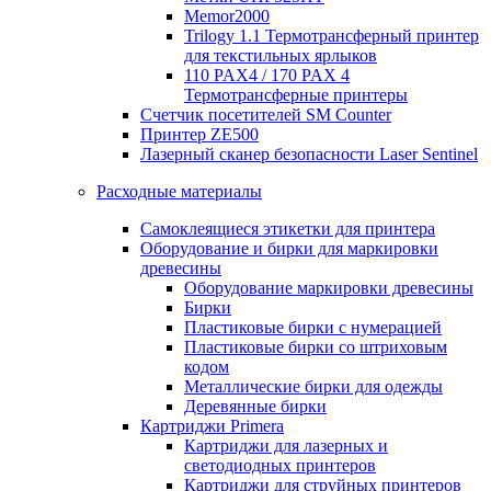
Memor2000
Trilogy 1.1 Термотрансферный принтер
для текстильных ярлыков
110 PAX4 / 170 PAX 4
Термотрансферные принтеры
Счетчик посетителей SM Counter
Принтер ZE500
Лазерный сканер безопасности Laser Sentinel
Расходные материалы
Самоклеящиеся этикетки для принтера
Оборудование и бирки для маркировки
древесины
Оборудование маркировки древесины
Бирки
Пластиковые бирки с нумерацией
Пластиковые бирки со штриховым
кодом
Металлические бирки для одежды
Деревянные бирки
Картриджи Primera
Картриджи для лазерных и
светодиодных принтеров
Картриджи для струйных принтеров