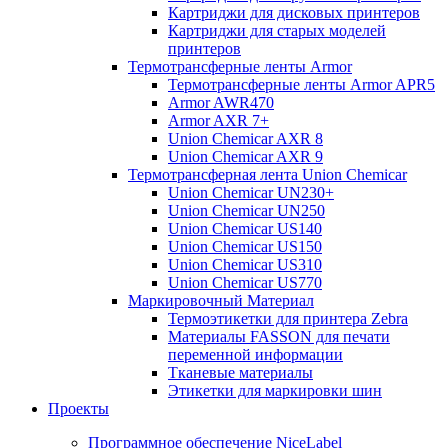
Картриджи для дисковых принтеров
Картриджи для старых моделей
принтеров
Термотрансферные ленты Armor
Термотрансферные ленты Armor APR5
Armor AWR470
Armor AXR 7+
Union Chemicar AXR 8
Union Chemicar AXR 9
Термотрансферная лента Union Chemicar
Union Chemicar UN230+
Union Chemicar UN250
Union Chemicar US140
Union Chemicar US150
Union Chemicar US310
Union Chemicar US770
Маркировочный Материал
Термоэтикетки для принтера Zebra
Материалы FASSON для печати
переменной информации
Тканевые материалы
Этикетки для маркировки шин
Проекты
Программное обеспечение NiceLabel