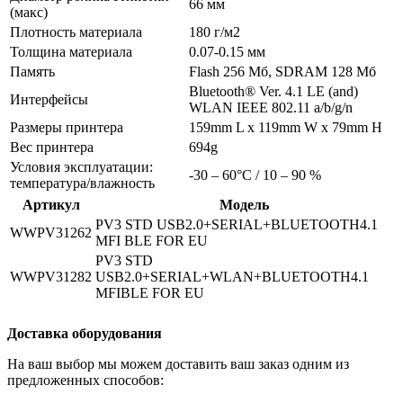
66 мм
(макс)
Плотность материала
180 г/м2
Толщина материала
0.07-0.15 мм
Память
Flash 256 Мб, SDRAM 128 Мб
Bluetooth® Ver. 4.1 LE (and)
Интерфейсы
WLAN IEEE 802.11 a/b/g/n
Размеры принтера
159mm L x 119mm W x 79mm H
Вес принтера
694g
Условия эксплуатации:
-30 – 60°C / 10 – 90 %
температура/влажность
Артикул
Модель
PV3 STD USB2.0+SERIAL+BLUETOOTH4.1
WWPV31262
MFI BLE FOR EU
PV3 STD
WWPV31282
USB2.0+SERIAL+WLAN+BLUETOOTH4.1
MFIBLE FOR EU
Доставка оборудования
На ваш выбор мы можем доставить ваш заказ одним из
предложенных способов: