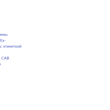
темы
Ex-
с этикеткой
й CAB
ю
а