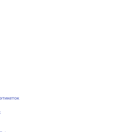
этикеток
к