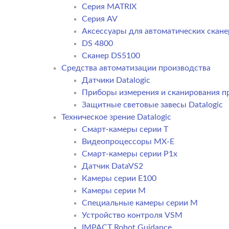
Серия MATRIX
Серия AV
Аксессуары для автоматических сканер
DS 4800
Сканер DS5100
Средства автоматизации производства
Датчики Datalogic
Приборы измерения и сканирования пр
Защитные световые завесы Datalogic
Техническое зрение Datalogic
Смарт-камеры серии T
Видеопроцессоры MX-E
Смарт-камеры серии P1x
Датчик DataVS2
Камеры серии E100
Камеры серии M
Специальные камеры серии M
Устройство контроля VSM
IMPACT Robot Guidance