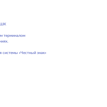
) ШК
ым терминалом
ниях.
я системы «Честный знак»