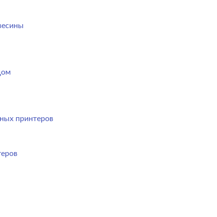
весины
дом
ных принтеров
теров