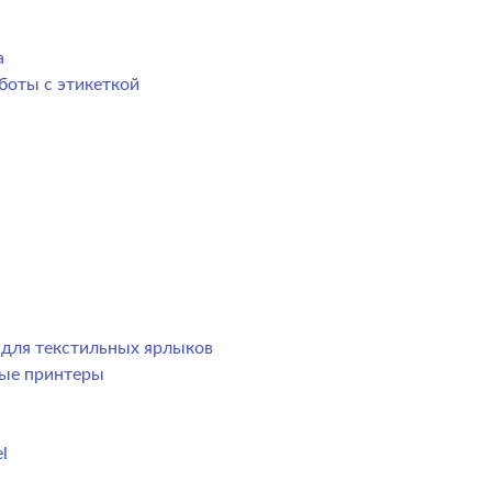
а
боты с этикеткой
р для текстильных ярлыков
ные принтеры
l