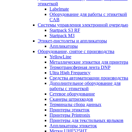
этикеткой
Labelmate
Оборудование для работы с этикеткой
CAB
Системы управления электронной очередью
Startpack S3 RF
Startpack M3
Этикет-пистолеты и аппликаторы
Аппликаторы
Оборудование, снятое с производства
YellowLine
Металлические этикетки для принтера
Термотрансферная лента DNP
Ultra High Frequency
Средства автоматизации производства
Дополнительное оборудование для
работы с этикеткой
Сетевое оборудование
Сканеры штрихкодов
Терминалы сбора данных
Принтеры этикеток
Принтеры Printronix
Принтеры для текстильных ярлыков
Аппликаторы этикеток
Метки UHF525HT