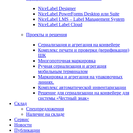
NiceLabel Designer
NiceLabel PowerForms Desktop или Suite
NiceLabel LMS – Label Management System
NiceLabel Label Cloud
Проекты и решения
Сериализация и агрегация на конвейере
Комплекс печати и проверки (верификации)
ШК
Многопоточная маркировка
Ручная сериализация и агрегация
мобильным терминалом
Маркировка и агрегация на упаковочных
линиях.
Комплекс автоматической инвентаризации
Решение для сериализации на конвейере для
системы «Честный знак»
Склад
Спецпредложения
Наличие на складе
Сервис
Новости
Публикации