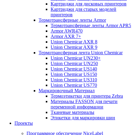
Картриджи для дисковых принтеров
Картриджи для старых моделей
принтеров
Термотрансферные ленты Armor
Термотрансферные ленты Armor APR5
Armor AWR470
Armor AXR 7+
Union Chemicar AXR 8
Union Chemicar AXR 9
Термотрансферная лента Union Chemicar
Union Chemicar UN230+
Union Chemicar UN250
Union Chemicar US140
Union Chemicar US150
Union Chemicar US310
Union Chemicar US770
Маркировочный Материал
Термоэтикетки для принтера Zebra
Материалы FASSON для печати
переменной информации
Тканевые материалы
Этикетки для маркировки шин
Проекты
Программное обеспечение NiceLabel