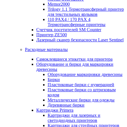
Memor2000
Trilogy 1.1 Термотрансферный принтер
для текстильных ярлыков
110 PAX4 / 170 PAX 4
Термотрансферные принтеры
Счетчик посетителей SM Counter
Принтер ZE500
Лазерный сканер безопасности Laser Sentinel
Расходные материалы
Самоклеящиеся этикетки для принтера
Оборудование и бирки для маркировки
древесины
Оборудование маркировки древесины
Бирки
Пластиковые бирки с нумерацией
Пластиковые бирки со штриховым
кодом
Металлические бирки для одежды
Деревянные бирки
Картриджи Primera
Картриджи для лазерных и
светодиодных принтеров
Картриджи для струйных принтеров