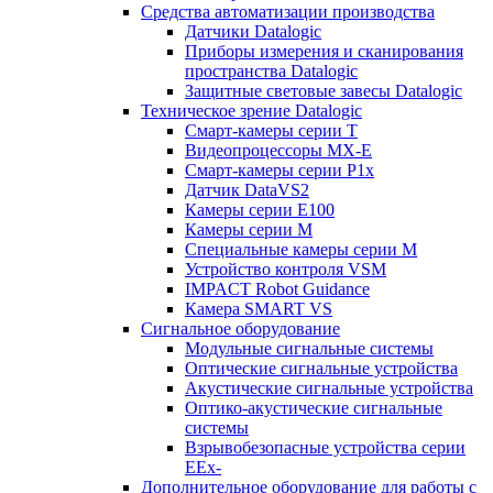
Средства автоматизации производства
Датчики Datalogic
Приборы измерения и сканирования
пространства Datalogic
Защитные световые завесы Datalogic
Техническое зрение Datalogic
Смарт-камеры серии T
Видеопроцессоры MX-E
Смарт-камеры серии P1x
Датчик DataVS2
Камеры серии E100
Камеры серии M
Специальные камеры серии M
Устройство контроля VSM
IMPACT Robot Guidance
Камера SMART VS
Cигнальное оборудование
Модульные сигнальные системы
Оптические сигнальные устройства
Акустические сигнальные устройства
Оптико-акустические сигнальные
системы
Взрывобезопасные устройства серии
EEx-
Дополнительное оборудование для работы с