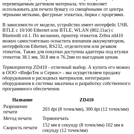
перемещаемым датчиком материала, что позволяет
использовать для печати бумагу со смещёнными от центра
чёрными метками, фигурные этикетки, бирки с прорезями.
В зависимости от модели, устройство имеет интерфейс USB,
BTLE с 10/100 Ethernet или BTLE, WLAN (802.11ac) с
Bluetooth v4.1. По желанию, принтер этикеток Zebra zd410
можно самостоятельно оснастить внешним аккумулятором,
интерфейсом Ethernet, RS232, отделителем или резаком
этикеток. Также для покупки доступны адаптеры под втулки
этикеток 38.1 мм, 50.8 мм и 76.2мм по выгодным ценам.
Термопринтер ZD410 - отличный выбор. А купить его можно
в ООО «ИнфоТек и Сервис» - мы осуществляем продажу
оборудования и расходных материалов, интеграцию
оборудования в системы заказчика и разработку собственного
программного обеспечения.
Название
ZD410
Разрешение
203 dpi (8 точек/мм), 300 dpi (12 точек/мм)
печати
Метод печати
Термопечать
152 мм в секунду (8 точек/мм) 102 мм в
Скорость печати
секунду (12 точек/мм)