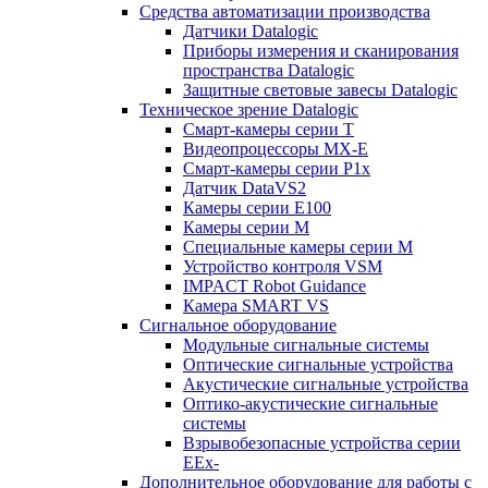
Средства автоматизации производства
Датчики Datalogic
Приборы измерения и сканирования
пространства Datalogic
Защитные световые завесы Datalogic
Техническое зрение Datalogic
Смарт-камеры серии T
Видеопроцессоры MX-E
Смарт-камеры серии P1x
Датчик DataVS2
Камеры серии E100
Камеры серии M
Специальные камеры серии M
Устройство контроля VSM
IMPACT Robot Guidance
Камера SMART VS
Cигнальное оборудование
Модульные сигнальные системы
Оптические сигнальные устройства
Акустические сигнальные устройства
Оптико-акустические сигнальные
системы
Взрывобезопасные устройства серии
EEx-
Дополнительное оборудование для работы с