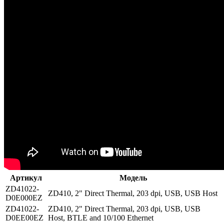
Артикул
Модель
ZD41022-
ZD410, 2" Direct Thermal, 203 dpi, USB, USB Host
D0E000EZ
ZD41022-
ZD410, 2" Direct Thermal, 203 dpi, USB, USB
D0EE00EZ
Host, BTLE and 10/100 Ethernet