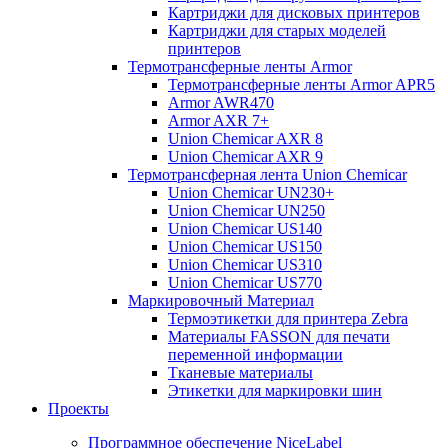
Картриджи для дисковых принтеров
Картриджи для старых моделей
принтеров
Термотрансферные ленты Armor
Термотрансферные ленты Armor APR5
Armor AWR470
Armor AXR 7+
Union Chemicar AXR 8
Union Chemicar AXR 9
Термотрансферная лента Union Chemicar
Union Chemicar UN230+
Union Chemicar UN250
Union Chemicar US140
Union Chemicar US150
Union Chemicar US310
Union Chemicar US770
Маркировочный Материал
Термоэтикетки для принтера Zebra
Материалы FASSON для печати
переменной информации
Тканевые материалы
Этикетки для маркировки шин
Проекты
Программное обеспечение NiceLabel