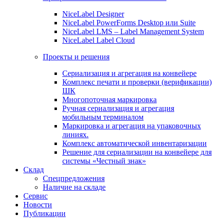
NiceLabel Designer
NiceLabel PowerForms Desktop или Suite
NiceLabel LMS – Label Management System
NiceLabel Label Cloud
Проекты и решения
Сериализация и агрегация на конвейере
Комплекс печати и проверки (верификации)
ШК
Многопоточная маркировка
Ручная сериализация и агрегация
мобильным терминалом
Маркировка и агрегация на упаковочных
линиях.
Комплекс автоматической инвентаризации
Решение для сериализации на конвейере для
системы «Честный знак»
Склад
Спецпредложения
Наличие на складе
Сервис
Новости
Публикации