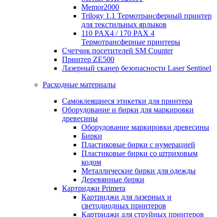
Memor2000
Trilogy 1.1 Термотрансферный принтер
для текстильных ярлыков
110 PAX4 / 170 PAX 4
Термотрансферные принтеры
Счетчик посетителей SM Counter
Принтер ZE500
Лазерный сканер безопасности Laser Sentinel
Расходные материалы
Самоклеящиеся этикетки для принтера
Оборудование и бирки для маркировки
древесины
Оборудование маркировки древесины
Бирки
Пластиковые бирки с нумерацией
Пластиковые бирки со штриховым
кодом
Металлические бирки для одежды
Деревянные бирки
Картриджи Primera
Картриджи для лазерных и
светодиодных принтеров
Картриджи для струйных принтеров