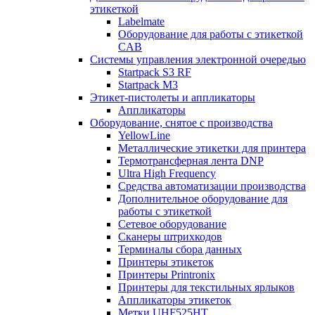
этикеткой
Labelmate
Оборудование для работы с этикеткой
CAB
Системы управления электронной очередью
Startpack S3 RF
Startpack M3
Этикет-пистолеты и аппликаторы
Аппликаторы
Оборудование, снятое с производства
YellowLine
Металлические этикетки для принтера
Термотрансферная лента DNP
Ultra High Frequency
Средства автоматизации производства
Дополнительное оборудование для
работы с этикеткой
Сетевое оборудование
Сканеры штрихкодов
Терминалы сбора данных
Принтеры этикеток
Принтеры Printronix
Принтеры для текстильных ярлыков
Аппликаторы этикеток
Метки UHF525HT