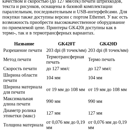
качеством и скоростью (до 127 мм/сек) печати штрихкодов,
текста и рисунков, оснащены в базовой комплектации
параллельным, последовательным и USB-интерфейсами. Для
покупки также доступны версии с портом Ethernet. У вас есть
возможность приобрести высококачественное оборудование
по приемлемой цене. Принтеры GK420t доступны как в
термо-, так и в термотрансферных вариантах.
Название
GK420T
GK420D
Разрешение печати
203 dpi (8 точек/мм)
203 dpi (8 точек/мм)
Термотрансферная
Метод печати
Термо печать
печать
Скорость печати
до 127 мм/с
до 127 мм/с
Ширина области
104 мм
104 мм
печати
Ширина материала
от 19 мм до 108 мм
от 19 мм до 108 мм
для печати
Максимальная
990 мм
990 мм
длина печати
Диаметр ролика
127 мм
127 мм
этикетки (макс)
от 0,076 мм до 0,19
от 0,076 мм до 0,19
Толщина материала
мм
мм