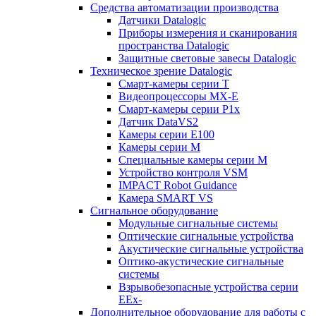
Средства автоматизации производства
Датчики Datalogic
Приборы измерения и сканирования
пространства Datalogic
Защитные световые завесы Datalogic
Техническое зрение Datalogic
Смарт-камеры серии T
Видеопроцессоры MX-E
Смарт-камеры серии P1x
Датчик DataVS2
Камеры серии E100
Камеры серии M
Специальные камеры серии M
Устройство контроля VSM
IMPACT Robot Guidance
Камера SMART VS
Cигнальное оборудование
Модульные сигнальные системы
Оптические сигнальные устройства
Акустические сигнальные устройства
Оптико-акустические сигнальные
системы
Взрывобезопасные устройства серии
EEx-
Дополнительное оборудование для работы с