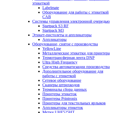
этикеткой
Labelmate
Оборудование для работы с этикеткой
CAB
Системы управления электронной очередью
Startpack S3 RF
Startpack M3
Этикет-пистолеты и аппликаторы
Аппликаторы
Оборудование, снятое с производства
YellowLine
Металлические этикетки для принтера
Термотрансферная лента DNP
Ultra High Frequency
Средства автоматизации производства
Дополнительное оборудование для
работы с этикеткой
Сетевое оборудование
Сканеры штрихкодов
Терминалы сбора данных
Принтеры этикеток
Принтеры Printronix
Принтеры для текстильных ярлыков
Аппликаторы этикеток
Метки UHF525HT