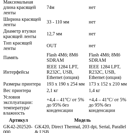
Максимальная
длина красящей
74м
нет
ленты
Ширина красящей
33 - 110 мм
нет
ленты
Диаметр втулки
12,7 мм
нет
красящей ленты
Тип красящей
OUT
нет
ленты
Flash 4Мб; 8Мб
Flash 4Мб; 8Мб
Память
SDRAM
SDRAM
IEEE 1284 LPT,
IEEE 1284 LPT,
Интерфейсы
R232C, USB,
R232C, USB,
Ethernet (опция)
Ethernet (опция)
Размеры принтера
193 x 190 x 254 мм
173 x 152 x 210 мм
Вес принтера
2,1 кг
1,4 кг
Условия
+4,4 – 41°C/ от 5%
+4,4 – 41°C/ от 5%
эксплуатации:
до 95% без
до 95% без
температура/
конденсации
конденсации
влажность
Артикул
Модель
GK42-202520-
GK420, Direct Thermal, 203 dpi, Serial, Parallel
000
& USB