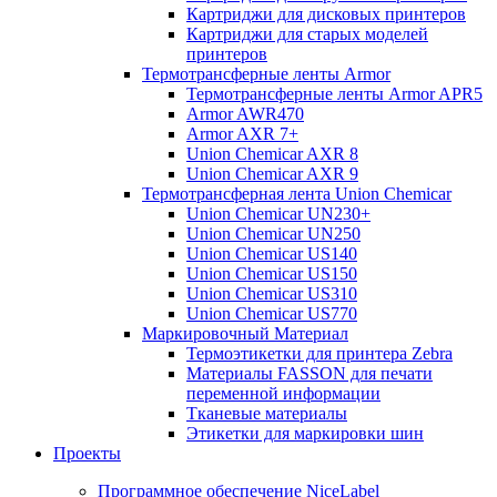
Картриджи для дисковых принтеров
Картриджи для старых моделей
принтеров
Термотрансферные ленты Armor
Термотрансферные ленты Armor APR5
Armor AWR470
Armor AXR 7+
Union Chemicar AXR 8
Union Chemicar AXR 9
Термотрансферная лента Union Chemicar
Union Chemicar UN230+
Union Chemicar UN250
Union Chemicar US140
Union Chemicar US150
Union Chemicar US310
Union Chemicar US770
Маркировочный Материал
Термоэтикетки для принтера Zebra
Материалы FASSON для печати
переменной информации
Тканевые материалы
Этикетки для маркировки шин
Проекты
Программное обеспечение NiceLabel