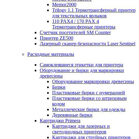
Memor2000
Trilogy 1.1 Термотрансферный принтер
для текстильных ярлыков
110 PAX4 / 170 PAX 4
Термотрансферные принтеры
Счетчик посетителей SM Counter
Принтер ZE500
Лазерный сканер безопасности Laser Sentinel
Расходные материалы
Самоклеящиеся этикетки для принтера
Оборудование и бирки для маркировки
древесины
Оборудование маркировки древесины
Бирки
Пластиковые бирки с нумерацией
Пластиковые бирки со штриховым
кодом
Металлические бирки для одежды
Деревянные бирки
Картриджи Primera
Картриджи для лазерных и
светодиодных принтеров
Картриджи для струйных принтеров