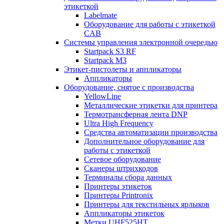
этикеткой
Labelmate
Оборудование для работы с этикеткой
CAB
Системы управления электронной очередью
Startpack S3 RF
Startpack M3
Этикет-пистолеты и аппликаторы
Аппликаторы
Оборудование, снятое с производства
YellowLine
Металлические этикетки для принтера
Термотрансферная лента DNP
Ultra High Frequency
Средства автоматизации производства
Дополнительное оборудование для
работы с этикеткой
Сетевое оборудование
Сканеры штрихкодов
Терминалы сбора данных
Принтеры этикеток
Принтеры Printronix
Принтеры для текстильных ярлыков
Аппликаторы этикеток
Метки UHF525HT