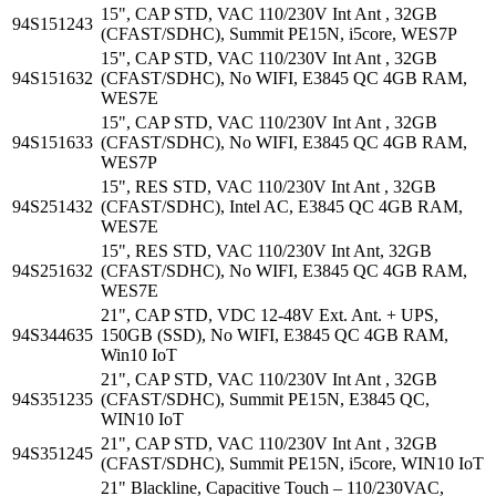
15", CAP STD, VAC 110/230V Int Ant , 32GB
94S151243
(CFAST/SDHC), Summit PE15N, i5core, WES7P
15", CAP STD, VAC 110/230V Int Ant , 32GB
94S151632
(CFAST/SDHC), No WIFI, E3845 QC 4GB RAM,
WES7E
15", CAP STD, VAC 110/230V Int Ant , 32GB
94S151633
(CFAST/SDHC), No WIFI, E3845 QC 4GB RAM,
WES7P
15", RES STD, VAC 110/230V Int Ant , 32GB
94S251432
(CFAST/SDHC), Intel AC, E3845 QC 4GB RAM,
WES7E
15", RES STD, VAC 110/230V Int Ant, 32GB
94S251632
(CFAST/SDHC), No WIFI, E3845 QC 4GB RAM,
WES7E
21", CAP STD, VDC 12-48V Ext. Ant. + UPS,
94S344635
150GB (SSD), No WIFI, E3845 QC 4GB RAM,
Win10 IoT
21", CAP STD, VAC 110/230V Int Ant , 32GB
94S351235
(CFAST/SDHC), Summit PE15N, E3845 QC,
WIN10 IoT
21", CAP STD, VAC 110/230V Int Ant , 32GB
94S351245
(CFAST/SDHC), Summit PE15N, i5core, WIN10 IoT
21" Blackline, Capacitive Touch – 110/230VAC,