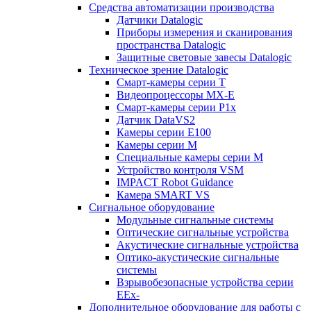
Средства автоматизации производства
Датчики Datalogic
Приборы измерения и сканирования
пространства Datalogic
Защитные световые завесы Datalogic
Техническое зрение Datalogic
Смарт-камеры серии T
Видеопроцессоры MX-E
Смарт-камеры серии P1x
Датчик DataVS2
Камеры серии E100
Камеры серии M
Специальные камеры серии M
Устройство контроля VSM
IMPACT Robot Guidance
Камера SMART VS
Cигнальное оборудование
Модульные сигнальные системы
Оптические сигнальные устройства
Акустические сигнальные устройства
Оптико-акустические сигнальные
системы
Взрывобезопасные устройства серии
EEx-
Дополнительное оборудование для работы с