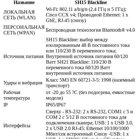
Название
SH15 Blackline
Wi-Fi: 802.11 a/b/g/n (2.4 ГГц и 5 ГГц);
ЛОКАЛЬНАЯ
Cisco CCX v4; Проводной Ethernet: 1 x
СЕТЬ (WLAN)
GbE, RJ-45 (снизу)
ПЕРСОНАЛЬНАЯ
Беспроводная технология Bluetooth® v4.0
СЕТЬ (WPAN)
SH15 Blackline: выбор между
изолированным 48 В постоянного тока
или 110/230 В переменного тока;
Источник питания
Внутренний источник питания 60/120
Ватт SH21 Blackline: 110/230 В
переменного тока 60/120 Ватт
внутренний источник питания
Класс 5M3 EN 60721-3-5: 1998 (наземный
Удары и вибрация
транспорт)
Рабочая
от -20 до 55 ?C (без подогрева, емкостные
температура
модели)
IP
IP65/IP67
Сверху - RS-232: 2 x RS-232, COM1 с 5 и
COM 2 с 5/12 В постоянного тока для
подключения сканера; USB: 1 x USB 3.0,
Интерфейсы
2 x USB 2.0 RJ-45: Ethernet 10/100/1000
Мбит/сек встроенный Снизу -USB: 1 x