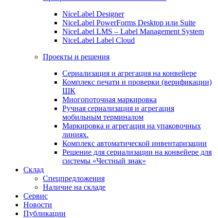
NiceLabel Designer
NiceLabel PowerForms Desktop или Suite
NiceLabel LMS – Label Management System
NiceLabel Label Cloud
Проекты и решения
Сериализация и агрегация на конвейере
Комплекс печати и проверки (верификации)
ШК
Многопоточная маркировка
Ручная сериализация и агрегация
мобильным терминалом
Маркировка и агрегация на упаковочных
линиях.
Комплекс автоматической инвентаризации
Решение для сериализации на конвейере для
системы «Честный знак»
Склад
Спецпредложения
Наличие на складе
Сервис
Новости
Публикации