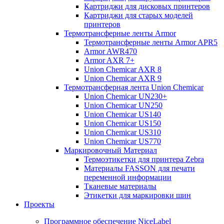
Картриджи для дисковых принтеров
Картриджи для старых моделей
принтеров
Термотрансферные ленты Armor
Термотрансферные ленты Armor APR5
Armor AWR470
Armor AXR 7+
Union Chemicar AXR 8
Union Chemicar AXR 9
Термотрансферная лента Union Chemicar
Union Chemicar UN230+
Union Chemicar UN250
Union Chemicar US140
Union Chemicar US150
Union Chemicar US310
Union Chemicar US770
Маркировочный Материал
Термоэтикетки для принтера Zebra
Материалы FASSON для печати
переменной информации
Тканевые материалы
Этикетки для маркировки шин
Проекты
Программное обеспечение NiceLabel