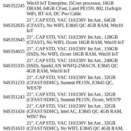
Win10 IoT Enterprise, i5Core processor, 16GB
94S352245
DRAM, 64GB CFast, Laird PE15N: 802.11a/b/g/n
WiFi, BT 4.0, DC Pwr Cable
21", CAP STD, VAC 110/230V Int Ant , 64GB
94S352635
(CFAST), No WIFI, E3845 QC 4GB RAM, Win10
IoT
21", CAP STD, VAC 110/230V Int Ant , 128GB
94S353645
(CFAST), No WIFI, i5core 16GB RAM, Win10 IoT
21", CAP STD, VAC 110/230V Int Ant , 150GB
94S354655
(SSD), No WIFI, i5core 16GB RAM, Win10 IoT
21", CAP STD, VAC 110/230V Int Ant , 240GB
94S355335
(SSD), SparkLAN WNFQ-258ACN, E3845 QC
4GB RAM, Win10 IoT
21", CAP STD, VAC 110/230V Int Ant , 32GB
94S351233
(CFAST/SDHC), Summit PE15N, E3845 QC,
WES7P
21", CAP STD, VAC 110/230V Int Ant , 32GB
94S351243
(CFAST/SDHC), Summit PE15N, i5core, WES7P
21", CAP STD, VAC 110/230V Int Ant , 32GB
94S351434
(CFAST/SDHC), Intel AC, E3845 QC 4GB RAM,
WIN7 Pro
21", CAP STD, VAC 110/230V Int Ant , 32GB
94S351633
(CFAST/SDHC), No WIFI, E3845 QC 4GB RAM,