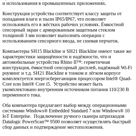
и использования в промышленных приложениях.
Конструкция устройства соответствует классу защиты от
попадания влаги и пыли IP65/IP67, что позволяет
использовать его в жёстких рабочих условиях. Ёмкостной
сенсорный экран с армированным защитным стеклом
толщиной 3 мм позволяет выполнять операции с
использованием сенсорного ввода, не снимая перчаток.
Компьютеры SH15 Blackline и SH21 Blackline имеют такие же
характеристики защищённости и надёжности, что и
автомобильные устройства Rhino II™: герметичная
конструкция, ёмкостной сенсорный дисплей, надёжный Wi-Fi
роуминг и т.д. SH21 Blackline в тонком и лёгком корпусе
комплектуется энергосберегающим процессором Intel® Quad-
Core или Intel® Core i5. Устройство может быть
укомплектовано внутренним источником питания 110/230 В
переменного тока.
Оба компьютера предлагают выбор между операционными
системами Windows® Embedded Standard 7 или Windows® 10
IoT Enterprise. Подключение ручного сканера штрихкодов
Datalogic PowerScan™ 9500 позволяет осуществлять быстрый
сбор данных и подтверждение местоположения.