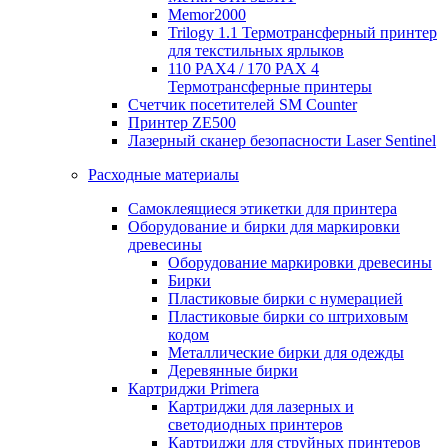
Memor2000
Trilogy 1.1 Термотрансферный принтер
для текстильных ярлыков
110 PAX4 / 170 PAX 4
Термотрансферные принтеры
Счетчик посетителей SM Counter
Принтер ZE500
Лазерный сканер безопасности Laser Sentinel
Расходные материалы
Самоклеящиеся этикетки для принтера
Оборудование и бирки для маркировки
древесины
Оборудование маркировки древесины
Бирки
Пластиковые бирки с нумерацией
Пластиковые бирки со штриховым
кодом
Металлические бирки для одежды
Деревянные бирки
Картриджи Primera
Картриджи для лазерных и
светодиодных принтеров
Картриджи для струйных принтеров