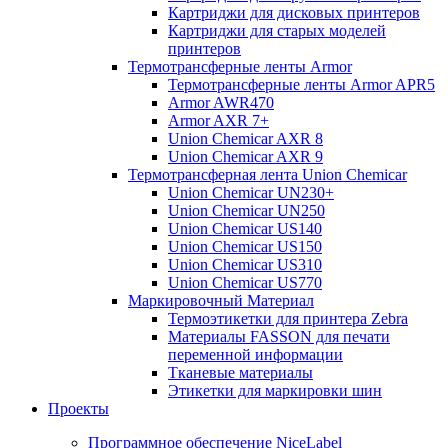
Картриджи для дисковых принтеров
Картриджи для старых моделей
принтеров
Термотрансферные ленты Armor
Термотрансферные ленты Armor APR5
Armor AWR470
Armor AXR 7+
Union Chemicar AXR 8
Union Chemicar AXR 9
Термотрансферная лента Union Chemicar
Union Chemicar UN230+
Union Chemicar UN250
Union Chemicar US140
Union Chemicar US150
Union Chemicar US310
Union Chemicar US770
Маркировочный Материал
Термоэтикетки для принтера Zebra
Материалы FASSON для печати
переменной информации
Тканевые материалы
Этикетки для маркировки шин
Проекты
Программное обеспечение NiceLabel