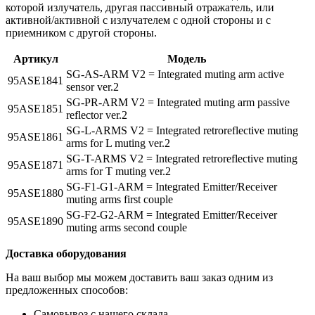
которой излучатель, другая пассивный отражатель, или
активной/активной с излучателем с одной стороны и с
приемником с другой стороны.
Артикул
Модель
SG-AS-ARM V2 = Integrated muting arm active
95ASE1841
sensor ver.2
SG-PR-ARM V2 = Integrated muting arm passive
95ASE1851
reflector ver.2
SG-L-ARMS V2 = Integrated retroreflective muting
95ASE1861
arms for L muting ver.2
SG-T-ARMS V2 = Integrated retroreflective muting
95ASE1871
arms for T muting ver.2
SG-F1-G1-ARM = Integrated Emitter/Receiver
95ASE1880
muting arms first couple
SG-F2-G2-ARM = Integrated Emitter/Receiver
95ASE1890
muting arms second couple
Доставка оборудования
На ваш выбор мы можем доставить ваш заказ одним из
предложенных способов:
Самовывоз с нашего склада