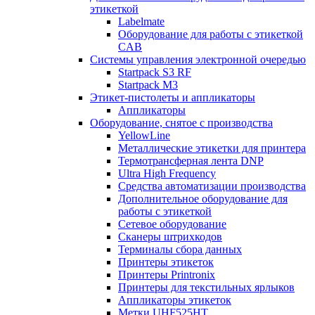
этикеткой
Labelmate
Оборудование для работы с этикеткой
CAB
Системы управления электронной очередью
Startpack S3 RF
Startpack M3
Этикет-пистолеты и аппликаторы
Аппликаторы
Оборудование, снятое с производства
YellowLine
Металлические этикетки для принтера
Термотрансферная лента DNP
Ultra High Frequency
Средства автоматизации производства
Дополнительное оборудование для
работы с этикеткой
Сетевое оборудование
Сканеры штрихкодов
Терминалы сбора данных
Принтеры этикеток
Принтеры Printronix
Принтеры для текстильных ярлыков
Аппликаторы этикеток
Метки UHF525HT