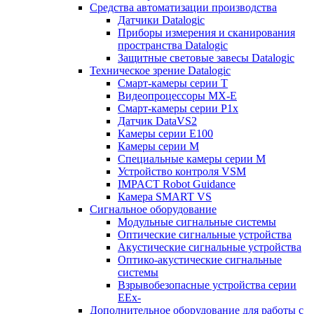
Средства автоматизации производства
Датчики Datalogic
Приборы измерения и сканирования
пространства Datalogic
Защитные световые завесы Datalogic
Техническое зрение Datalogic
Смарт-камеры серии T
Видеопроцессоры MX-E
Смарт-камеры серии P1x
Датчик DataVS2
Камеры серии E100
Камеры серии M
Специальные камеры серии M
Устройство контроля VSM
IMPACT Robot Guidance
Камера SMART VS
Cигнальное оборудование
Модульные сигнальные системы
Оптические сигнальные устройства
Акустические сигнальные устройства
Оптико-акустические сигнальные
системы
Взрывобезопасные устройства серии
EEx-
Дополнительное оборудование для работы с