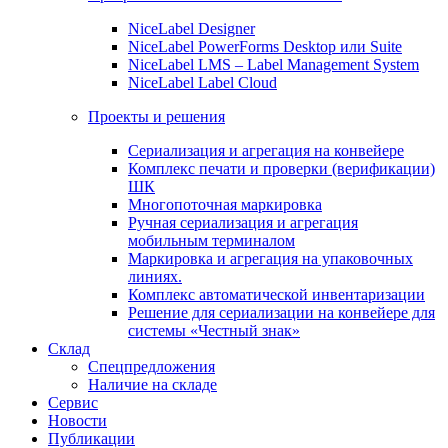
NiceLabel Designer
NiceLabel PowerForms Desktop или Suite
NiceLabel LMS – Label Management System
NiceLabel Label Cloud
Проекты и решения
Сериализация и агрегация на конвейере
Комплекс печати и проверки (верификации)
ШК
Многопоточная маркировка
Ручная сериализация и агрегация
мобильным терминалом
Маркировка и агрегация на упаковочных
линиях.
Комплекс автоматической инвентаризации
Решение для сериализации на конвейере для
системы «Честный знак»
Склад
Спецпредложения
Наличие на складе
Сервис
Новости
Публикации