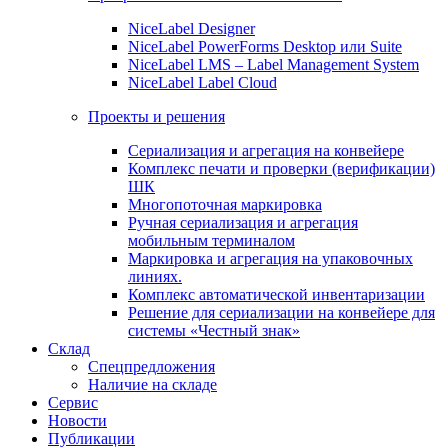
NiceLabel Designer
NiceLabel PowerForms Desktop или Suite
NiceLabel LMS – Label Management System
NiceLabel Label Cloud
Проекты и решения
Сериализация и агрегация на конвейере
Комплекс печати и проверки (верификации)
ШК
Многопоточная маркировка
Ручная сериализация и агрегация
мобильным терминалом
Маркировка и агрегация на упаковочных
линиях.
Комплекс автоматической инвентаризации
Решение для сериализации на конвейере для
системы «Честный знак»
Склад
Спецпредложения
Наличие на складе
Сервис
Новости
Публикации