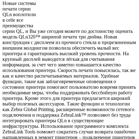
Новые системы
печати серии
QLn воплотили
в себе все
преимущества
серии QL, и Вы уже сегодня можете по достоинству оценить
модель QLn320™ шириной печати три дюйма. Новая
конструкция с дисплеем из прочного стекла и прорезиненным
внешним молдингом позволила обеспечить малый вес
принтера и гарантировать высокий уровень прочности. На
крупный дисплей выводится лёгкая для считывания
информация, за счет чего заметно повышается качество
использования принтера. Скорость печати повысилась, так же
как и качество распечатываемых материалов. Удобные
функции, такие как заблаговременные оповещения о
состоянии принтера помогают пользователю вовремя принять
необходимые меры, чтобы поддерживать бессбойную работу
принтера. Кроме этого для принтера предлагается широкий
выбор полезных аксессуаров. Такие функции и технологии
как Zebra Global Printing, расширенные возможности сетевого
подключения и поддержка ZebraLink™ позволяют без труда
интегрировать принтеры QLn в существующие
инфраструктуры. Использование программного комплекта
ZebraLink Tools поможет сократить случаи возврата ошибочно
направленных в ремонт принтеров – подключение принтеров