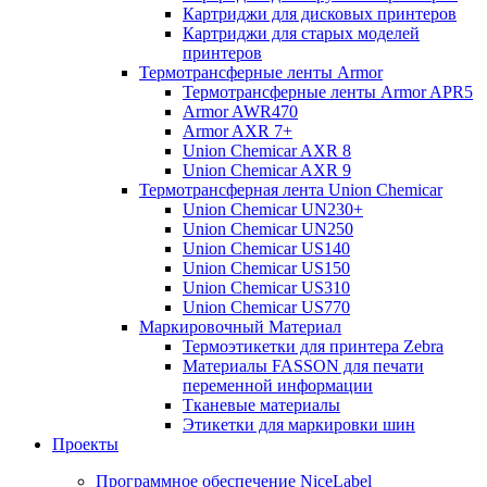
Картриджи для дисковых принтеров
Картриджи для старых моделей
принтеров
Термотрансферные ленты Armor
Термотрансферные ленты Armor APR5
Armor AWR470
Armor AXR 7+
Union Chemicar AXR 8
Union Chemicar AXR 9
Термотрансферная лента Union Chemicar
Union Chemicar UN230+
Union Chemicar UN250
Union Chemicar US140
Union Chemicar US150
Union Chemicar US310
Union Chemicar US770
Маркировочный Материал
Термоэтикетки для принтера Zebra
Материалы FASSON для печати
переменной информации
Тканевые материалы
Этикетки для маркировки шин
Проекты
Программное обеспечение NiceLabel