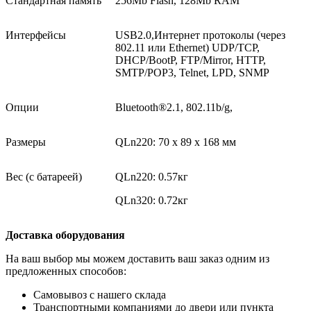
Стандартная память
256Mb Flash, 128Mb RAM
Интерфейсы
USB2.0,Интернет протоколы (через
802.11 или Ethernet) UDP/TCP,
DHCP/BootP, FTP/Mirror, HTTP,
SMTP/POP3, Telnet, LPD, SNMP
Опции
Bluetooth®2.1, 802.11b/g,
Размеры
QLn220: 70 х 89 х 168 мм
Вес (с батареей)
QLn220: 0.57кг
QLn320: 0.72кг
Доставка оборудования
На ваш выбор мы можем доставить ваш заказ одним из
предложенных способов:
Самовывоз с нашего склада
Транспортными компаниями до двери или пункта