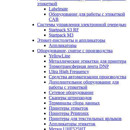
этикеткой
Labelmate
Оборудование для работы с этикеткой
CAB
Системы управления электронной очередью
Startpack S3 RF
Startpack M3
Этикет-пистолеты и аппликаторы
Аппликаторы
Оборудование, снятое с производства
YellowLine
Металлические этикетки для принтера
Термотрансферная лента DNP
Ultra High Frequency
Средства автоматизации производства
Дополнительное оборудование для
работы с этикеткой
Сетевое оборудование
Сканеры штрихкодов
Терминалы сбора данных
Принтеры этикеток
Принтеры Printronix
Принтеры для текстильных ярлыков
Аппликаторы этикеток
Метки UHF525HT