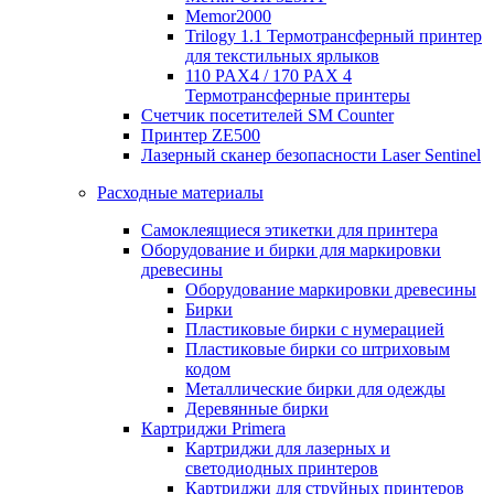
Memor2000
Trilogy 1.1 Термотрансферный принтер
для текстильных ярлыков
110 PAX4 / 170 PAX 4
Термотрансферные принтеры
Счетчик посетителей SM Counter
Принтер ZE500
Лазерный сканер безопасности Laser Sentinel
Расходные материалы
Самоклеящиеся этикетки для принтера
Оборудование и бирки для маркировки
древесины
Оборудование маркировки древесины
Бирки
Пластиковые бирки с нумерацией
Пластиковые бирки со штриховым
кодом
Металлические бирки для одежды
Деревянные бирки
Картриджи Primera
Картриджи для лазерных и
светодиодных принтеров
Картриджи для струйных принтеров