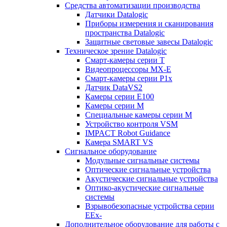
Средства автоматизации производства
Датчики Datalogic
Приборы измерения и сканирования
пространства Datalogic
Защитные световые завесы Datalogic
Техническое зрение Datalogic
Смарт-камеры серии T
Видеопроцессоры MX-E
Смарт-камеры серии P1x
Датчик DataVS2
Камеры серии E100
Камеры серии M
Специальные камеры серии M
Устройство контроля VSM
IMPACT Robot Guidance
Камера SMART VS
Cигнальное оборудование
Модульные сигнальные системы
Оптические сигнальные устройства
Акустические сигнальные устройства
Оптико-акустические сигнальные
системы
Взрывобезопасные устройства серии
EEx-
Дополнительное оборудование для работы с