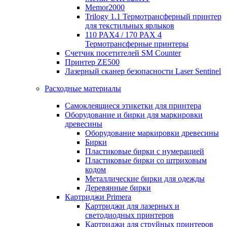
Memor2000
Trilogy 1.1 Термотрансферный принтер
для текстильных ярлыков
110 PAX4 / 170 PAX 4
Термотрансферные принтеры
Счетчик посетителей SM Counter
Принтер ZE500
Лазерный сканер безопасности Laser Sentinel
Расходные материалы
Самоклеящиеся этикетки для принтера
Оборудование и бирки для маркировки
древесины
Оборудование маркировки древесины
Бирки
Пластиковые бирки с нумерацией
Пластиковые бирки со штриховым
кодом
Металлические бирки для одежды
Деревянные бирки
Картриджи Primera
Картриджи для лазерных и
светодиодных принтеров
Картриджи для струйных принтеров