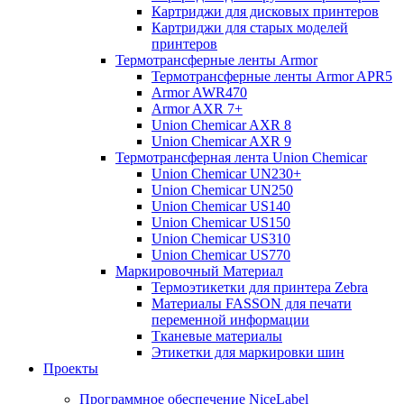
Картриджи для дисковых принтеров
Картриджи для старых моделей
принтеров
Термотрансферные ленты Armor
Термотрансферные ленты Armor APR5
Armor AWR470
Armor AXR 7+
Union Chemicar AXR 8
Union Chemicar AXR 9
Термотрансферная лента Union Chemicar
Union Chemicar UN230+
Union Chemicar UN250
Union Chemicar US140
Union Chemicar US150
Union Chemicar US310
Union Chemicar US770
Маркировочный Материал
Термоэтикетки для принтера Zebra
Материалы FASSON для печати
переменной информации
Тканевые материалы
Этикетки для маркировки шин
Проекты
Программное обеспечение NiceLabel