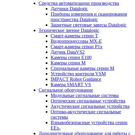
Средства автоматизации производства
Датчики Datalogic
Приборы измерения и сканирования
пространства Datalogic
Защитные световые завесы Datalogic
Техническое зрение Datalogic
Смарт-камеры серии T
Видеопроцессоры MX-E
Смарт-камеры серии P1x
Датчик DataVS2
Камеры серии E100
Камеры серии M
Специальные камеры серии M
Устройство контроля VSM
IMPACT Robot Guidance
Камера SMART VS
Cигнальное оборудование
Модульные сигнальные системы
Оптические сигнальные устройства
Акустические сигнальные устройства
Оптико-акустические сигнальные
системы
Взрывобезопасные устройства серии
EEx-
Дополнительное оборудование для работы с