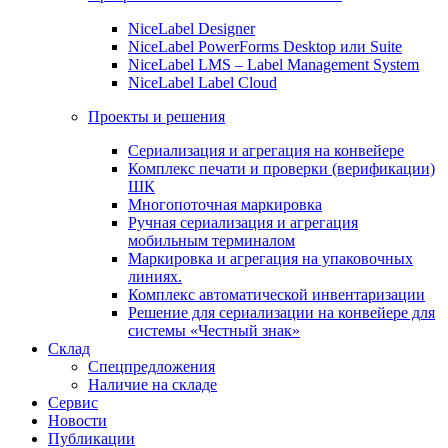
NiceLabel Designer
NiceLabel PowerForms Desktop или Suite
NiceLabel LMS – Label Management System
NiceLabel Label Cloud
Проекты и решения
Сериализация и агрегация на конвейере
Комплекс печати и проверки (верификации)
ШК
Многопоточная маркировка
Ручная сериализация и агрегация
мобильным терминалом
Маркировка и агрегация на упаковочных
линиях.
Комплекс автоматической инвентаризации
Решение для сериализации на конвейере для
системы «Честный знак»
Склад
Спецпредложения
Наличие на складе
Сервис
Новости
Публикации