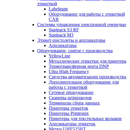
этикеткой
Labelmate
Оборудование для работы с этикеткой
CAB
Системы управления электронной очередью
Startpack S3 RF
Startpack M3
Этикет-пистолеты и аппликаторы
Аппликаторы
Оборудование, снятое с производства
YellowLine
Металлические этикетки для принтера
Термотрансферная лента DNP
Ultra High Frequency
Средства автоматизации производства
Дополнительное оборудование для
работы с этикеткой
Сетевое оборудование
Сканеры штрихкодов
Терминалы сбора данных
Принтеры этикеток
Принтеры Printronix
Принтеры для текстильных ярлыков
Аппликаторы этикеток
Метки UHF525HT