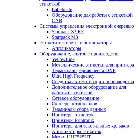
этикеткой
Labelmate
Оборудование для работы с этикеткой
CAB
Системы управления электронной очередью
Startpack S3 RF
Startpack M3
Этикет-пистолеты и аппликаторы
Аппликаторы
Оборудование, снятое с производства
YellowLine
Металлические этикетки для принтера
Термотрансферная лента DNP
Ultra High Frequency
Средства автоматизации производства
Дополнительное оборудование для
работы с этикеткой
Сетевое оборудование
Сканеры штрихкодов
Терминалы сбора данных
Принтеры этикеток
Принтеры Printronix
Принтеры для текстильных ярлыков
Аппликаторы этикеток
Метки UHF525HT