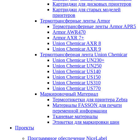
Картриджи для дисковых принтеров
Картриджи для старых моделей
принтеров
Термотрансферные ленты Armor
Термотрансферные ленты Armor APR5
Armor AWR470
Armor AXR 7+
Union Chemicar AXR 8
Union Chemicar AXR 9
Термотрансферная лента Union Chemicar
Union Chemicar UN230+
Union Chemicar UN250
Union Chemicar US140
Union Chemicar US150
Union Chemicar US310
Union Chemicar US770
Маркировочный Материал
Термоэтикетки для принтера Zebra
Материалы FASSON для печати
переменной информации
Тканевые материалы
Этикетки для маркировки шин
Проекты
Программное обеспечение NiceLabel