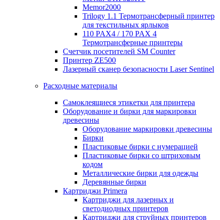
Memor2000
Trilogy 1.1 Термотрансферный принтер
для текстильных ярлыков
110 PAX4 / 170 PAX 4
Термотрансферные принтеры
Счетчик посетителей SM Counter
Принтер ZE500
Лазерный сканер безопасности Laser Sentinel
Расходные материалы
Самоклеящиеся этикетки для принтера
Оборудование и бирки для маркировки
древесины
Оборудование маркировки древесины
Бирки
Пластиковые бирки с нумерацией
Пластиковые бирки со штриховым
кодом
Металлические бирки для одежды
Деревянные бирки
Картриджи Primera
Картриджи для лазерных и
светодиодных принтеров
Картриджи для струйных принтеров