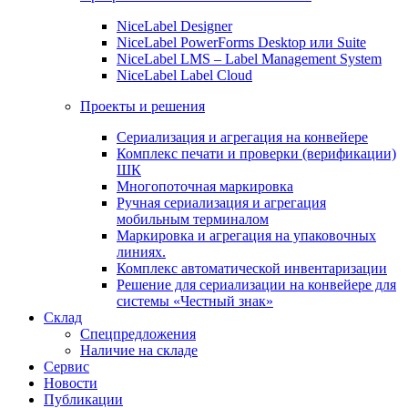
NiceLabel Designer
NiceLabel PowerForms Desktop или Suite
NiceLabel LMS – Label Management System
NiceLabel Label Cloud
Проекты и решения
Сериализация и агрегация на конвейере
Комплекс печати и проверки (верификации)
ШК
Многопоточная маркировка
Ручная сериализация и агрегация
мобильным терминалом
Маркировка и агрегация на упаковочных
линиях.
Комплекс автоматической инвентаризации
Решение для сериализации на конвейере для
системы «Честный знак»
Склад
Спецпредложения
Наличие на складе
Сервис
Новости
Публикации