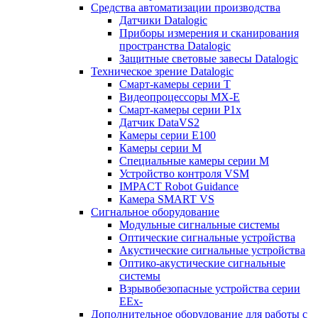
Средства автоматизации производства
Датчики Datalogic
Приборы измерения и сканирования
пространства Datalogic
Защитные световые завесы Datalogic
Техническое зрение Datalogic
Смарт-камеры серии T
Видеопроцессоры MX-E
Смарт-камеры серии P1x
Датчик DataVS2
Камеры серии E100
Камеры серии M
Специальные камеры серии M
Устройство контроля VSM
IMPACT Robot Guidance
Камера SMART VS
Cигнальное оборудование
Модульные сигнальные системы
Оптические сигнальные устройства
Акустические сигнальные устройства
Оптико-акустические сигнальные
системы
Взрывобезопасные устройства серии
EEx-
Дополнительное оборудование для работы с