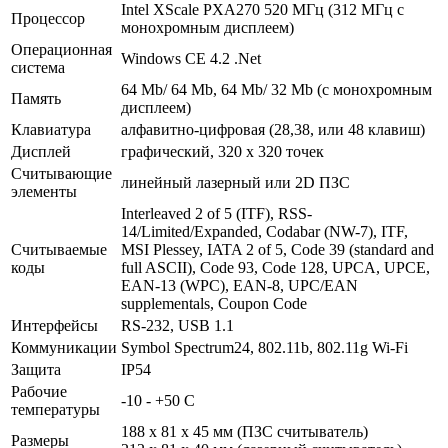
Intel XScale PXA270 520 МГц (312 МГц с
Процессор
монохромным дисплеем)
Операционная
Windows CE 4.2 .Net
система
64 Mb/ 64 Mb, 64 Mb/ 32 Mb (с монохромным
Память
дисплеем)
Клавиатура
алфавитно-цифровая (28,38, или 48 клавиш)
Дисплей
графический, 320 x 320 точек
Считывающие
линейный лазерный или 2D ПЗС
элементы
Interleaved 2 of 5 (ITF), RSS-
14/Limited/Expanded, Codabar (NW-7), ITF,
Считываемые
MSI Plessey, IATA 2 of 5, Code 39 (standard and
коды
full ASCII), Code 93, Code 128, UPCA, UPCE,
EAN-13 (WPC), EAN-8, UPC/EAN
supplementals, Coupon Code
Интерфейсы
RS-232, USB 1.1
Коммуникации
Symbol Spectrum24, 802.11b, 802.11g Wi-Fi
Защита
IP54
Рабочие
-10 - +50 С
температуры
188 x 81 x 45 мм (ПЗС считыватель)
Размеры