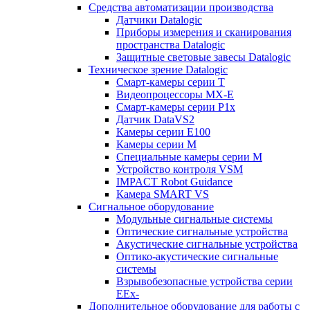
Средства автоматизации производства
Датчики Datalogic
Приборы измерения и сканирования
пространства Datalogic
Защитные световые завесы Datalogic
Техническое зрение Datalogic
Смарт-камеры серии T
Видеопроцессоры MX-E
Смарт-камеры серии P1x
Датчик DataVS2
Камеры серии E100
Камеры серии M
Специальные камеры серии M
Устройство контроля VSM
IMPACT Robot Guidance
Камера SMART VS
Cигнальное оборудование
Модульные сигнальные системы
Оптические сигнальные устройства
Акустические сигнальные устройства
Оптико-акустические сигнальные
системы
Взрывобезопасные устройства серии
EEx-
Дополнительное оборудование для работы с