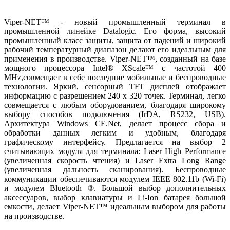
Viper-NET™ - новый промышленный терминал в
промышленной линейке Datalogic. Его форма, высокий
промышленный класс защиты, защита от падений и широкий
рабочий температурный диапазон делают его идеальным для
применения в производстве. Viper-NET™, созданный на базе
мощного процессора Intel® XScale™ с частотой 400
MHz,совмещает в себе последние мобильные и беспроводные
технологии. Яркий, сенсорный TFT дисплей отображает
информацию с разрешением 240 x 320 точек. Терминал, легко
совмещается с любым оборудованием, благодаря широкому
выбору способов подключения (IrDA, RS232, USB).
Архитектура Windows CE.Net, делает процесс сбора и
обработки данных легким и удобным, благодаря
графическому интерфейсу. Предлагается на выбор 2
считывающих модуля для терминала: Laser High Performance
(увеличенная скорость чтения) и Laser Extra Long Range
(увеличенная дальность сканирования). Беспроводные
коммуникации обеспечиваются модулем IEEE 802.11b (Wi-Fi)
и модулем Bluetooth ®. Большой выбор дополнительных
аксессуаров, выбор клавиатуры и Li-Ion батарея большой
емкости, делает Viper-NET™ идеальным выбором для работы
на производстве.