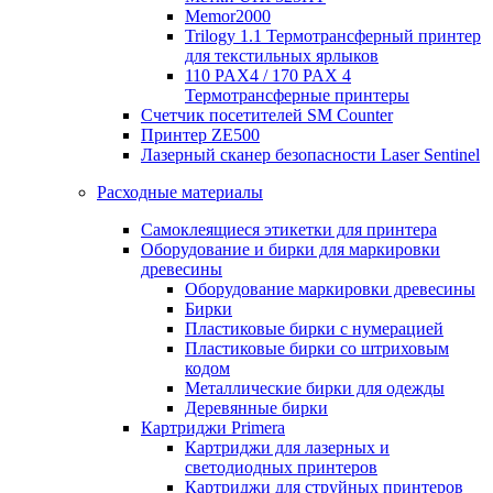
Memor2000
Trilogy 1.1 Термотрансферный принтер
для текстильных ярлыков
110 PAX4 / 170 PAX 4
Термотрансферные принтеры
Счетчик посетителей SM Counter
Принтер ZE500
Лазерный сканер безопасности Laser Sentinel
Расходные материалы
Самоклеящиеся этикетки для принтера
Оборудование и бирки для маркировки
древесины
Оборудование маркировки древесины
Бирки
Пластиковые бирки с нумерацией
Пластиковые бирки со штриховым
кодом
Металлические бирки для одежды
Деревянные бирки
Картриджи Primera
Картриджи для лазерных и
светодиодных принтеров
Картриджи для струйных принтеров