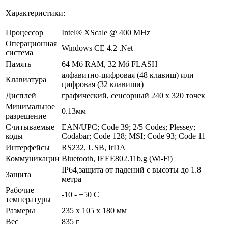
Характеристики:
Процессор
Intel® XScale @ 400 MHz
Операционная
Windows CE 4.2 .Net
система
Память
64 Мб RAM, 32 Мб FLASH
алфавитно-цифровая (48 клавиш) или
Клавиатура
цифровая (32 клавиши)
Дисплей
графический, сенсорный 240 x 320 точек
Минимальное
0.13мм
разрешение
Считываемые
EAN/UPC; Code 39; 2/5 Codes; Plessey;
коды
Codabar; Code 128; MSI; Code 93; Code 11
Интерфейсы
RS232, USB, IrDA
Коммуникации
Bluetooth, IEEE802.11b,g (Wi-Fi)
IP64,защита от падений с высоты до 1.8
Защита
метра
Рабочие
-10 - +50 С
температуры
Размеры
235 x 105 x 180 мм
Bec
835 г