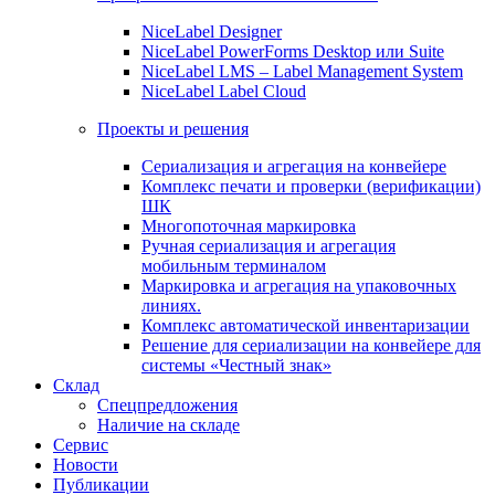
NiceLabel Designer
NiceLabel PowerForms Desktop или Suite
NiceLabel LMS – Label Management System
NiceLabel Label Cloud
Проекты и решения
Сериализация и агрегация на конвейере
Комплекс печати и проверки (верификации)
ШК
Многопоточная маркировка
Ручная сериализация и агрегация
мобильным терминалом
Маркировка и агрегация на упаковочных
линиях.
Комплекс автоматической инвентаризации
Решение для сериализации на конвейере для
системы «Честный знак»
Склад
Спецпредложения
Наличие на складе
Сервис
Новости
Публикации