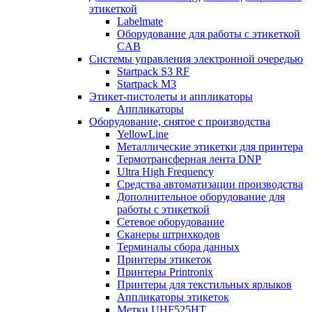
этикеткой
Labelmate
Оборудование для работы с этикеткой
CAB
Системы управления электронной очередью
Startpack S3 RF
Startpack M3
Этикет-пистолеты и аппликаторы
Аппликаторы
Оборудование, снятое с производства
YellowLine
Металлические этикетки для принтера
Термотрансферная лента DNP
Ultra High Frequency
Средства автоматизации производства
Дополнительное оборудование для
работы с этикеткой
Сетевое оборудование
Сканеры штрихкодов
Терминалы сбора данных
Принтеры этикеток
Принтеры Printronix
Принтеры для текстильных ярлыков
Аппликаторы этикеток
Метки UHF525HT