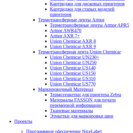
Картриджи для дисковых принтеров
Картриджи для старых моделей
принтеров
Термотрансферные ленты Armor
Термотрансферные ленты Armor APR5
Armor AWR470
Armor AXR 7+
Union Chemicar AXR 8
Union Chemicar AXR 9
Термотрансферная лента Union Chemicar
Union Chemicar UN230+
Union Chemicar UN250
Union Chemicar US140
Union Chemicar US150
Union Chemicar US310
Union Chemicar US770
Маркировочный Материал
Термоэтикетки для принтера Zebra
Материалы FASSON для печати
переменной информации
Тканевые материалы
Этикетки для маркировки шин
Проекты
Программное обеспечение NiceLabel