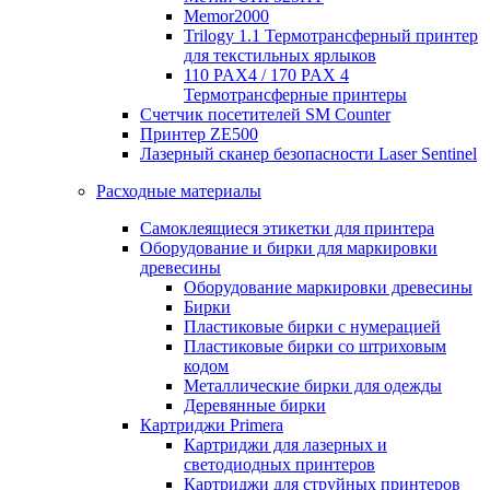
Memor2000
Trilogy 1.1 Термотрансферный принтер
для текстильных ярлыков
110 PAX4 / 170 PAX 4
Термотрансферные принтеры
Счетчик посетителей SM Counter
Принтер ZE500
Лазерный сканер безопасности Laser Sentinel
Расходные материалы
Самоклеящиеся этикетки для принтера
Оборудование и бирки для маркировки
древесины
Оборудование маркировки древесины
Бирки
Пластиковые бирки с нумерацией
Пластиковые бирки со штриховым
кодом
Металлические бирки для одежды
Деревянные бирки
Картриджи Primera
Картриджи для лазерных и
светодиодных принтеров
Картриджи для струйных принтеров