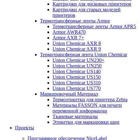
Картриджи для дисковых принтеров
Картриджи для старых моделей
принтеров
Термотрансферные ленты Armor
Термотрансферные ленты Armor APR5
Armor AWR470
Armor AXR 7+
Union Chemicar AXR 8
Union Chemicar AXR 9
Термотрансферная лента Union Chemicar
Union Chemicar UN230+
Union Chemicar UN250
Union Chemicar US140
Union Chemicar US150
Union Chemicar US310
Union Chemicar US770
Маркировочный Материал
Термоэтикетки для принтера Zebra
Материалы FASSON для печати
переменной информации
Тканевые материалы
Этикетки для маркировки шин
Проекты
Программное обеспечение NiceLabel