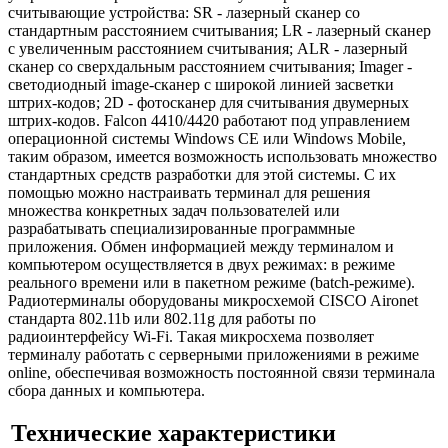
считывающие устройства: SR - лазерный сканер со
стандартным расстоянием считывания; LR - лазерный сканер
с увеличенным расстоянием считывания; ALR - лазерный
сканер со сверхдальным расстоянием считывания; Imager -
светодиодный image-сканер с широкой линией засветки
штрих-кодов; 2D - фотосканер для считывания двумерных
штрих-кодов. Falcon 4410/4420 работают под управлением
операционной системы Windows CE или Windows Mobile,
таким образом, имеется возможность использовать множество
стандартных средств разработки для этой системы. С их
помощью можно настраивать терминал для решения
множества конкретных задач пользователей или
разрабатывать специализированные программные
приложения. Обмен информацией между терминалом и
компьютером осуществляется в двух режимах: в режиме
реального времени или в пакетном режиме (batch-режиме).
Радиотерминалы оборудованы микросхемой CISCO Aironet
стандарта 802.11b или 802.11g для работы по
радиоинтерфейсу Wi-Fi. Такая микросхема позволяет
терминалу работать с серверными приложениями в режиме
online, обеспечивая возможность постоянной связи терминала
сбора данных и компьютера.
Технические характеристики