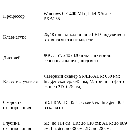
Windows CE 400 МГц Intel XScale
Процессор
PXA255
26,48 или 52 клавиши с LED-подсветкой
Клавиатура
в зависимости от модели
ЖК, 3,5", 240х320 пикс., цветной,
Дисплей
сенсорная панель, подсветка
Лазерный сканер SR/LR/ALR: 650 нм;
Класс излучателя
Imager-сканер: 645 нм; Матричный фото-
сканер 2D: 626 нм;
Скорость
SR/LR/ALR: 35 ± 5 скан/сек; Imager: 36 ±
сканирования
5 скан/сек;
Глубина
SR: до 114 см; LR: до 610 см; ALR: до 889
сканирования
см; Imager: до 38 см; 2D: до 28 см;