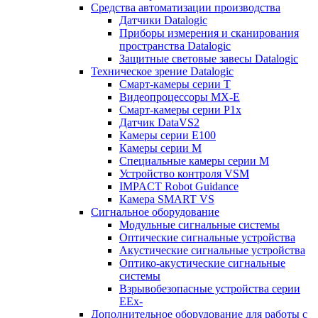
Средства автоматизации производства
Датчики Datalogic
Приборы измерения и сканирования
пространства Datalogic
Защитные световые завесы Datalogic
Техническое зрение Datalogic
Смарт-камеры серии T
Видеопроцессоры MX-E
Смарт-камеры серии P1x
Датчик DataVS2
Камеры серии E100
Камеры серии M
Специальные камеры серии M
Устройство контроля VSM
IMPACT Robot Guidance
Камера SMART VS
Cигнальное оборудование
Модульные сигнальные системы
Оптические сигнальные устройства
Акустические сигнальные устройства
Оптико-акустические сигнальные
системы
Взрывобезопасные устройства серии
EEx-
Дополнительное оборудование для работы с