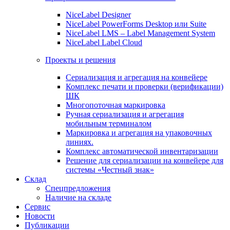
NiceLabel Designer
NiceLabel PowerForms Desktop или Suite
NiceLabel LMS – Label Management System
NiceLabel Label Cloud
Проекты и решения
Сериализация и агрегация на конвейере
Комплекс печати и проверки (верификации)
ШК
Многопоточная маркировка
Ручная сериализация и агрегация
мобильным терминалом
Маркировка и агрегация на упаковочных
линиях.
Комплекс автоматической инвентаризации
Решение для сериализации на конвейере для
системы «Честный знак»
Склад
Спецпредложения
Наличие на складе
Сервис
Новости
Публикации