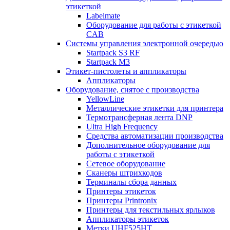
этикеткой
Labelmate
Оборудование для работы с этикеткой
CAB
Системы управления электронной очередью
Startpack S3 RF
Startpack M3
Этикет-пистолеты и аппликаторы
Аппликаторы
Оборудование, снятое с производства
YellowLine
Металлические этикетки для принтера
Термотрансферная лента DNP
Ultra High Frequency
Средства автоматизации производства
Дополнительное оборудование для
работы с этикеткой
Сетевое оборудование
Сканеры штрихкодов
Терминалы сбора данных
Принтеры этикеток
Принтеры Printronix
Принтеры для текстильных ярлыков
Аппликаторы этикеток
Метки UHF525HT