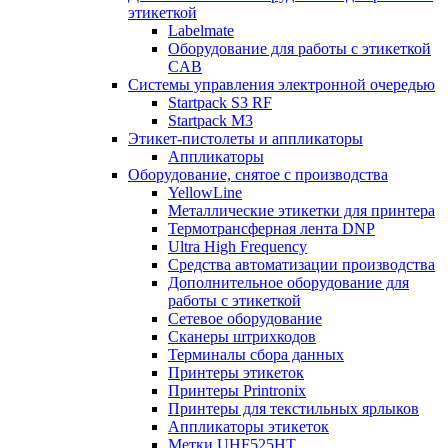
этикеткой
Labelmate
Оборудование для работы с этикеткой
CAB
Системы управления электронной очередью
Startpack S3 RF
Startpack M3
Этикет-пистолеты и аппликаторы
Аппликаторы
Оборудование, снятое с производства
YellowLine
Металлические этикетки для принтера
Термотрансферная лента DNP
Ultra High Frequency
Средства автоматизации производства
Дополнительное оборудование для
работы с этикеткой
Сетевое оборудование
Сканеры штрихкодов
Терминалы сбора данных
Принтеры этикеток
Принтеры Printronix
Принтеры для текстильных ярлыков
Аппликаторы этикеток
Метки UHF525HT