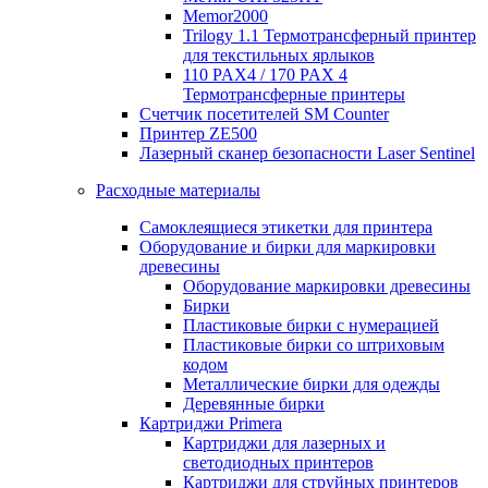
Memor2000
Trilogy 1.1 Термотрансферный принтер
для текстильных ярлыков
110 PAX4 / 170 PAX 4
Термотрансферные принтеры
Счетчик посетителей SM Counter
Принтер ZE500
Лазерный сканер безопасности Laser Sentinel
Расходные материалы
Самоклеящиеся этикетки для принтера
Оборудование и бирки для маркировки
древесины
Оборудование маркировки древесины
Бирки
Пластиковые бирки с нумерацией
Пластиковые бирки со штриховым
кодом
Металлические бирки для одежды
Деревянные бирки
Картриджи Primera
Картриджи для лазерных и
светодиодных принтеров
Картриджи для струйных принтеров