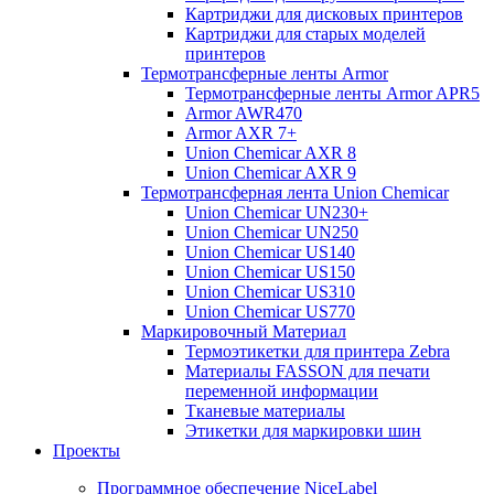
Картриджи для дисковых принтеров
Картриджи для старых моделей
принтеров
Термотрансферные ленты Armor
Термотрансферные ленты Armor APR5
Armor AWR470
Armor AXR 7+
Union Chemicar AXR 8
Union Chemicar AXR 9
Термотрансферная лента Union Chemicar
Union Chemicar UN230+
Union Chemicar UN250
Union Chemicar US140
Union Chemicar US150
Union Chemicar US310
Union Chemicar US770
Маркировочный Материал
Термоэтикетки для принтера Zebra
Материалы FASSON для печати
переменной информации
Тканевые материалы
Этикетки для маркировки шин
Проекты
Программное обеспечение NiceLabel