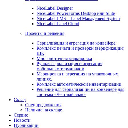
NiceLabel Designer
NiceLabel PowerForms Desktop или Suite
NiceLabel LMS – Label Management System
NiceLabel Label Cloud
Проекты и решения
Сериализация и агрегация на конвейере
Комплекс печати и проверки (верификации)
ШК
Многопоточная маркировка
Ручная сериализация и агрегация
мобильным терминалом
Маркировка и агрегация на упаковочных
линиях.
Комплекс автоматической инвентаризации
Решение для сериализации на конвейере для
системы «Честный знак»
Склад
Спецпредложения
Наличие на складе
Сервис
Новости
Публикации