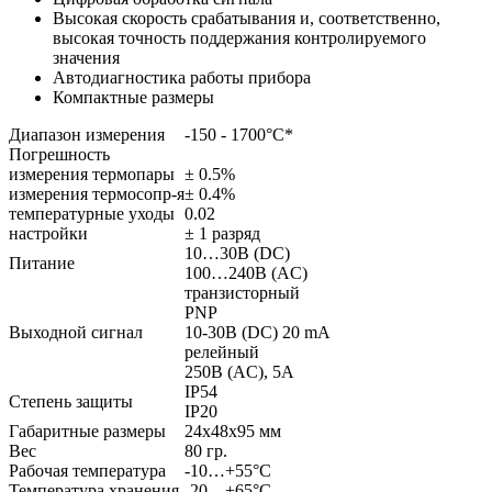
Высокая скорость срабатывания и, соответственно,
высокая точность поддержания контролируемого
значения
Автодиагностика работы прибора
Компактные размеры
Диапазон измерения
-150 - 1700°С*
Погрешность
измерения термопары
± 0.5%
измерения термосопр-я
± 0.4%
температурные уходы
0.02
настройки
± 1 разряд
10…30В (DC)
Питание
100…240В (AC)
транзисторный
PNP
Выходной сигнал
10-30В (DC) 20 mA
релейный
250В (AC), 5А
IP54
Степень защиты
IP20
Габаритные размеры
24х48х95 мм
Вес
80 гр.
Рабочая температура
-10…+55°С
Температура хранения
-20…+65°С