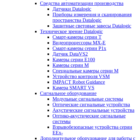
Средства автоматизации производства
Датчики Datalogic
Приборы измерения и сканирования
пространства Datalogic
Защитные световые завесы Datalogic
Техническое зрение Datalogic
Смарт-камеры серии T
Видеопроцессоры MX-E
Смарт-камеры серии P1x
Датчик DataVS2
Камеры серии E100
Камеры серии M
Специальные камеры серии M
Устройство контроля VSM
IMPACT Robot Guidance
Камера SMART VS
Cигнальное оборудование
Модульные сигнальные системы
Оптические сигнальные устройства
Акустические сигнальные устройства
Оптико-акустические сигнальные
системы
Взрывобезопасные устройства серии
EEx-
Дополнительное оборудование для работы с