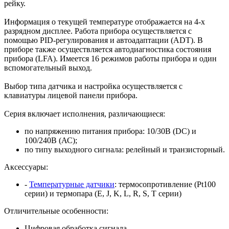
рейку.
Информация о текущей температуре отображается на 4-х
разрядном дисплее. Работа прибора осуществляется с
помощью PID-регулирования и автоадаптации (ADT). В
приборе также осуществляется автодиагностика состояния
прибора (LFA). Имеется 16 режимов работы прибора и один
вспомогательный выход.
Выбор типа датчика и настройка осуществляется с
клавиатуры лицевой панели прибора.
Серия включает исполнения, различающиеся:
по
напряжению питания
прибора: 10/30В (DC) и
100/240В (АС);
по
типу выходного сигнала
: релейный и транзисторный.
Аксессуары:
-
Температурные датчики
:
термосопротивление (Pt100
серии) и термопара (E, J, K, L, R, S, T серии)
Отличительные особенности:
Цифровая обработка сигнала