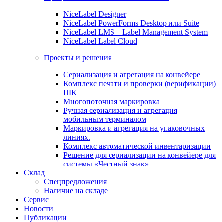
NiceLabel Designer
NiceLabel PowerForms Desktop или Suite
NiceLabel LMS – Label Management System
NiceLabel Label Cloud
Проекты и решения
Сериализация и агрегация на конвейере
Комплекс печати и проверки (верификации)
ШК
Многопоточная маркировка
Ручная сериализация и агрегация
мобильным терминалом
Маркировка и агрегация на упаковочных
линиях.
Комплекс автоматической инвентаризации
Решение для сериализации на конвейере для
системы «Честный знак»
Склад
Спецпредложения
Наличие на складе
Сервис
Новости
Публикации