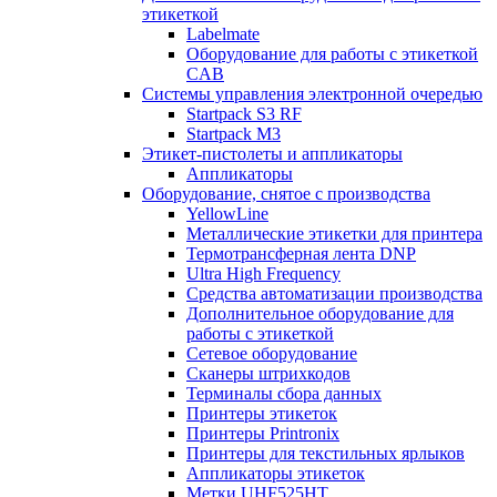
этикеткой
Labelmate
Оборудование для работы с этикеткой
CAB
Системы управления электронной очередью
Startpack S3 RF
Startpack M3
Этикет-пистолеты и аппликаторы
Аппликаторы
Оборудование, снятое с производства
YellowLine
Металлические этикетки для принтера
Термотрансферная лента DNP
Ultra High Frequency
Средства автоматизации производства
Дополнительное оборудование для
работы с этикеткой
Сетевое оборудование
Сканеры штрихкодов
Терминалы сбора данных
Принтеры этикеток
Принтеры Printronix
Принтеры для текстильных ярлыков
Аппликаторы этикеток
Метки UHF525HT