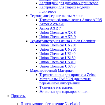
Картриджи для дисковых принтеров
Картриджи для старых моделей
принтеров
Термотрансферные ленты Armor
Термотрансферные ленты Armor APR5
Armor AWR470
Armor AXR 7+
Union Chemicar AXR 8
Union Chemicar AXR 9
Термотрансферная лента Union Chemicar
Union Chemicar UN230+
Union Chemicar UN250
Union Chemicar US140
Union Chemicar US150
Union Chemicar US310
Union Chemicar US770
Маркировочный Материал
Термоэтикетки для принтера Zebra
Материалы FASSON для печати
переменной информации
Тканевые материалы
Этикетки для маркировки шин
Проекты
Программное обеспечение NiceLabel