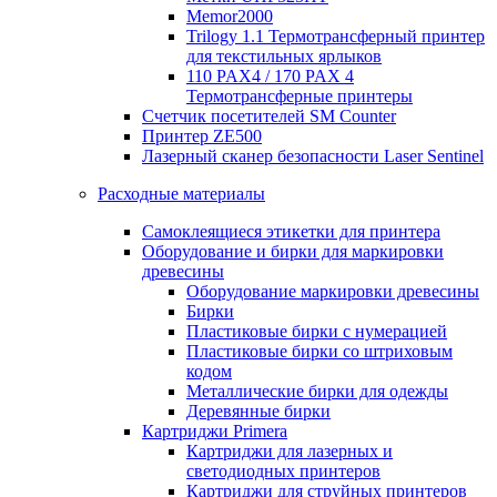
Memor2000
Trilogy 1.1 Термотрансферный принтер
для текстильных ярлыков
110 PAX4 / 170 PAX 4
Термотрансферные принтеры
Счетчик посетителей SM Counter
Принтер ZE500
Лазерный сканер безопасности Laser Sentinel
Расходные материалы
Самоклеящиеся этикетки для принтера
Оборудование и бирки для маркировки
древесины
Оборудование маркировки древесины
Бирки
Пластиковые бирки с нумерацией
Пластиковые бирки со штриховым
кодом
Металлические бирки для одежды
Деревянные бирки
Картриджи Primera
Картриджи для лазерных и
светодиодных принтеров
Картриджи для струйных принтеров