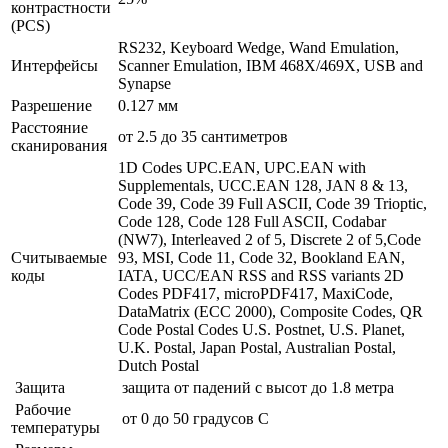
контрастности
(PCS)
RS232, Keyboard Wedge, Wand Emulation,
Интерфейсы
Scanner Emulation, IBM 468X/469X, USB and
Synapse
Разрешение
0.127 мм
Расстояние
от 2.5 до 35 сантиметров
сканирования
1D Codes UPC.EAN, UPC.EAN with
Supplementals, UCC.EAN 128, JAN 8 & 13,
Code 39, Code 39 Full ASCII, Code 39 Trioptic,
Code 128, Code 128 Full ASCII, Codabar
(NW7), Interleaved 2 of 5, Discrete 2 of 5,Code
Считываемые
93, MSI, Code 11, Code 32, Bookland EAN,
коды
IATA, UCC/EAN RSS and RSS variants 2D
Codes PDF417, microPDF417, MaxiCode,
DataMatrix (ECC 2000), Composite Codes, QR
Code Postal Codes U.S. Postnet, U.S. Planet,
U.K. Postal, Japan Postal, Australian Postal,
Dutch Postal
Защита
защита от падений с высот до 1.8 метра
Рабочие
от 0 до 50 градусов C
температуры