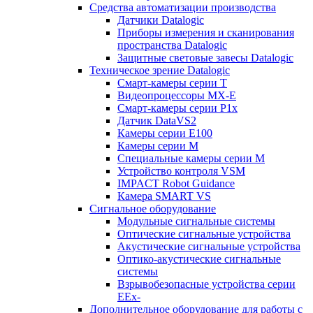
Средства автоматизации производства
Датчики Datalogic
Приборы измерения и сканирования
пространства Datalogic
Защитные световые завесы Datalogic
Техническое зрение Datalogic
Смарт-камеры серии T
Видеопроцессоры MX-E
Смарт-камеры серии P1x
Датчик DataVS2
Камеры серии E100
Камеры серии M
Специальные камеры серии M
Устройство контроля VSM
IMPACT Robot Guidance
Камера SMART VS
Cигнальное оборудование
Модульные сигнальные системы
Оптические сигнальные устройства
Акустические сигнальные устройства
Оптико-акустические сигнальные
системы
Взрывобезопасные устройства серии
EEx-
Дополнительное оборудование для работы с