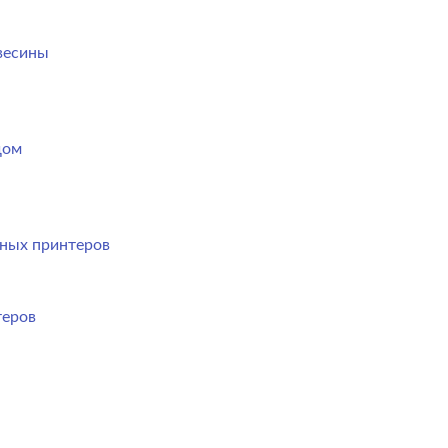
весины
дом
ных принтеров
теров