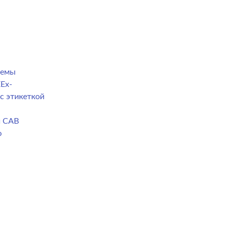
темы
Ex-
с этикеткой
й CAB
ю
а