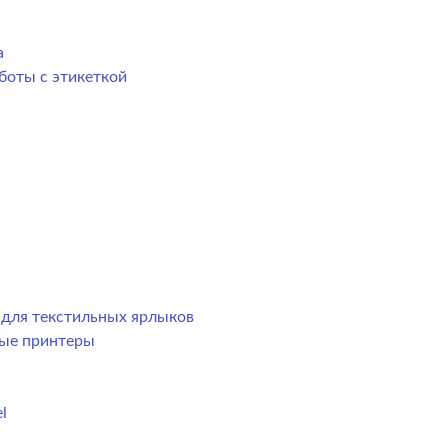
а
боты с этикеткой
р для текстильных ярлыков
ные принтеры
l