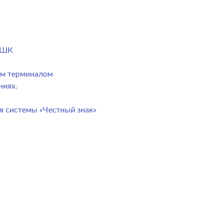
) ШК
ым терминалом
ниях.
я системы «Честный знак»