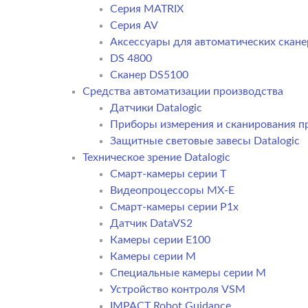
Серия MATRIX
Серия AV
Аксессуары для автоматических сканер
DS 4800
Сканер DS5100
Средства автоматизации производства
Датчики Datalogic
Приборы измерения и сканирования пр
Защитные световые завесы Datalogic
Техническое зрение Datalogic
Смарт-камеры серии T
Видеопроцессоры MX-E
Смарт-камеры серии P1x
Датчик DataVS2
Камеры серии E100
Камеры серии M
Специальные камеры серии M
Устройство контроля VSM
IMPACT Robot Guidance