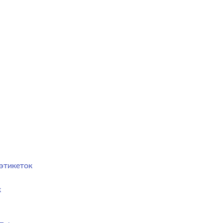
этикеток
к