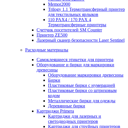
Memor2000
Trilogy 1.1 Термотрансферный принтер
для текстильных ярлыков
110 PAX4 / 170 PAX 4
Термотрансферные принтеры
Счетчик посетителей SM Counter
Принтер ZE500
Лазерный сканер безопасности Laser Sentinel
Расходные материалы
Самоклеящиеся этикетки для принтера
Оборудование и бирки для маркировки
древесины
Оборудование маркировки древесины
Бирки
Пластиковые бирки с нумерацией
Пластиковые бирки со штриховым
кодом
Металлические бирки для одежды
Деревянные бирки
Картриджи Primera
Картриджи для лазерных и
светодиодных принтеров
Картриджи для струйных принтеров