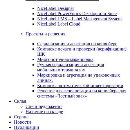
NiceLabel Designer
NiceLabel PowerForms Desktop или Suite
NiceLabel LMS – Label Management System
NiceLabel Label Cloud
Проекты и решения
Сериализация и агрегация на конвейере
Комплекс печати и проверки (верификации)
ШК
Многопоточная маркировка
Ручная сериализация и агрегация
мобильным терминалом
Маркировка и агрегация на упаковочных
линиях.
Комплекс автоматической инвентаризации
Решение для сериализации на конвейере для
системы «Честный знак»
Склад
Спецпредложения
Наличие на складе
Сервис
Новости
Публикации