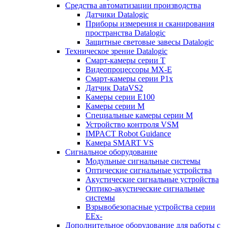
Средства автоматизации производства
Датчики Datalogic
Приборы измерения и сканирования
пространства Datalogic
Защитные световые завесы Datalogic
Техническое зрение Datalogic
Смарт-камеры серии T
Видеопроцессоры MX-E
Смарт-камеры серии P1x
Датчик DataVS2
Камеры серии E100
Камеры серии M
Специальные камеры серии M
Устройство контроля VSM
IMPACT Robot Guidance
Камера SMART VS
Cигнальное оборудование
Модульные сигнальные системы
Оптические сигнальные устройства
Акустические сигнальные устройства
Оптико-акустические сигнальные
системы
Взрывобезопасные устройства серии
EEx-
Дополнительное оборудование для работы с