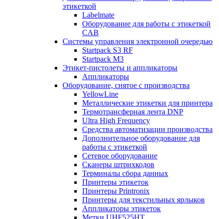
этикеткой
Labelmate
Оборудование для работы с этикеткой
CAB
Системы управления электронной очередью
Startpack S3 RF
Startpack M3
Этикет-пистолеты и аппликаторы
Аппликаторы
Оборудование, снятое с производства
YellowLine
Металлические этикетки для принтера
Термотрансферная лента DNP
Ultra High Frequency
Средства автоматизации производства
Дополнительное оборудование для
работы с этикеткой
Сетевое оборудование
Сканеры штрихкодов
Терминалы сбора данных
Принтеры этикеток
Принтеры Printronix
Принтеры для текстильных ярлыков
Аппликаторы этикеток
Метки UHF525HT