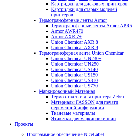
Картриджи для дисковых принтеров
Картриджи для старых моделей
принтеров
Термотрансферные ленты Armor
Термотрансферные ленты Armor APR5
Armor AWR470
Armor AXR 7+
Union Chemicar AXR 8
Union Chemicar AXR 9
Термотрансферная лента Union Chemicar
Union Chemicar UN230+
Union Chemicar UN250
Union Chemicar US140
Union Chemicar US150
Union Chemicar US310
Union Chemicar US770
Маркировочный Материал
Термоэтикетки для принтера Zebra
Материалы FASSON для печати
переменной информации
Тканевые материалы
Этикетки для маркировки шин
Проекты
Программное обеспечение NiceLabel