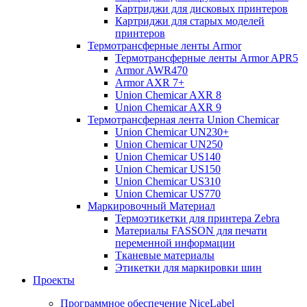
Картриджи для дисковых принтеров
Картриджи для старых моделей
принтеров
Термотрансферные ленты Armor
Термотрансферные ленты Armor APR5
Armor AWR470
Armor AXR 7+
Union Chemicar AXR 8
Union Chemicar AXR 9
Термотрансферная лента Union Chemicar
Union Chemicar UN230+
Union Chemicar UN250
Union Chemicar US140
Union Chemicar US150
Union Chemicar US310
Union Chemicar US770
Маркировочный Материал
Термоэтикетки для принтера Zebra
Материалы FASSON для печати
переменной информации
Тканевые материалы
Этикетки для маркировки шин
Проекты
Программное обеспечение NiceLabel