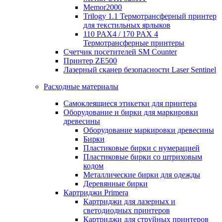
Memor2000
Trilogy 1.1 Термотрансферный принтер
для текстильных ярлыков
110 PAX4 / 170 PAX 4
Термотрансферные принтеры
Счетчик посетителей SM Counter
Принтер ZE500
Лазерный сканер безопасности Laser Sentinel
Расходные материалы
Самоклеящиеся этикетки для принтера
Оборудование и бирки для маркировки
древесины
Оборудование маркировки древесины
Бирки
Пластиковые бирки с нумерацией
Пластиковые бирки со штриховым
кодом
Металлические бирки для одежды
Деревянные бирки
Картриджи Primera
Картриджи для лазерных и
светодиодных принтеров
Картриджи для струйных принтеров