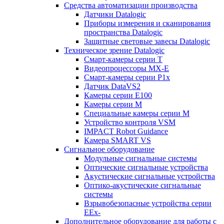
Средства автоматизации производства
Датчики Datalogic
Приборы измерения и сканирования
пространства Datalogic
Защитные световые завесы Datalogic
Техническое зрение Datalogic
Смарт-камеры серии T
Видеопроцессоры MX-E
Смарт-камеры серии P1x
Датчик DataVS2
Камеры серии E100
Камеры серии M
Специальные камеры серии M
Устройство контроля VSM
IMPACT Robot Guidance
Камера SMART VS
Cигнальное оборудование
Модульные сигнальные системы
Оптические сигнальные устройства
Акустические сигнальные устройства
Оптико-акустические сигнальные
системы
Взрывобезопасные устройства серии
EEx-
Дополнительное оборудование для работы с