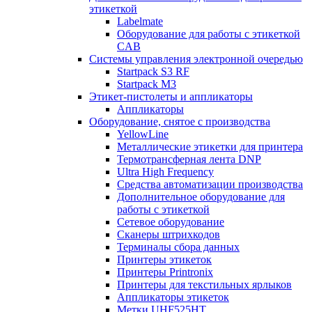
этикеткой
Labelmate
Оборудование для работы с этикеткой
CAB
Системы управления электронной очередью
Startpack S3 RF
Startpack M3
Этикет-пистолеты и аппликаторы
Аппликаторы
Оборудование, снятое с производства
YellowLine
Металлические этикетки для принтера
Термотрансферная лента DNP
Ultra High Frequency
Средства автоматизации производства
Дополнительное оборудование для
работы с этикеткой
Сетевое оборудование
Сканеры штрихкодов
Терминалы сбора данных
Принтеры этикеток
Принтеры Printronix
Принтеры для текстильных ярлыков
Аппликаторы этикеток
Метки UHF525HT