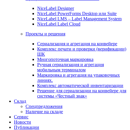
NiceLabel Designer
NiceLabel PowerForms Desktop или Suite
NiceLabel LMS – Label Management System
NiceLabel Label Cloud
Проекты и решения
Сериализация и агрегация на конвейере
Комплекс печати и проверки (верификации)
ШК
Многопоточная маркировка
Ручная сериализация и агрегация
мобильным терминалом
Маркировка и агрегация на упаковочных
линиях.
Комплекс автоматической инвентаризации
Решение для сериализации на конвейере для
системы «Честный знак»
Склад
Спецпредложения
Наличие на складе
Сервис
Новости
Публикации