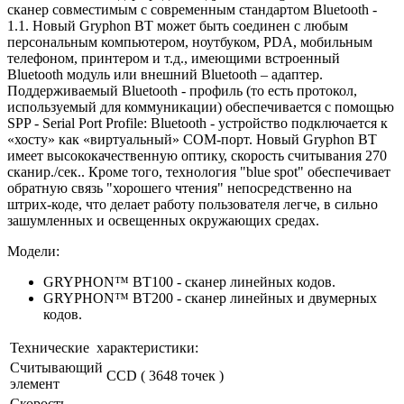
сканер совместимым с современным стандартом
Bluetooth -
1.1
. Новый
Gryphon BT
может быть соединен с любым
персональным компьютером, ноутбуком, PDA, мобильным
телефоном, принтером и т.д., имеющими встроенный
Bluetooth
модуль или внешний
Bluetooth
– адаптер.
Поддерживаемый
Bluetooth
- профиль (то есть протокол,
используемый для коммуникации) обеспечивается с помощью
SPP - Serial Port Profile:
Bluetooth
- устройство подключается к
«хосту» как «виртуальный» COM-порт. Новый
Gryphon BT
имеет высококачественную оптику, скорость считывания 270
сканир./сек.. Кроме того, технология
"blue spot"
обеспечивает
обратную связь "хорошего чтения" непосредственно на
штрих-коде, что делает работу пользователя легче, в сильно
зашумленных и освещенных окружающих средах.
Модели:
GRYPHON™ BT100 - сканер линейных кодов.
GRYPHON™ BT200 - сканер линейных и двумерных
кодов.
Технические характеристики:
Считывающий
CCD ( 3648 точек )
элемент
Скорость