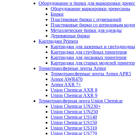
Оборудование и бирки для маркировки древе
Оборудование маркировки древесины
Бирки
Пластиковые бирки с нумерацией
Пластиковые бирки со штриховым кодо
Металлические бирки для одежды
Деревянные бирки
Картриджи Primera
Картриджи для лазерных и светодиодны
Картриджи для струйных принтеров
Картриджи для дисковых принтеров
Картриджи для старых моделей принтер
Термотрансферные ленты Armor
Термотрансферные ленты Armor APR5
Armor AWR470
Armor AXR 7+
Union Chemicar AXR 8
Union Chemicar AXR 9
Термотрансферная лента Union Chemicar
Union Chemicar UN230+
Union Chemicar UN250
Union Chemicar US140
Union Chemicar US150
Union Chemicar US310
Union Chemicar US770