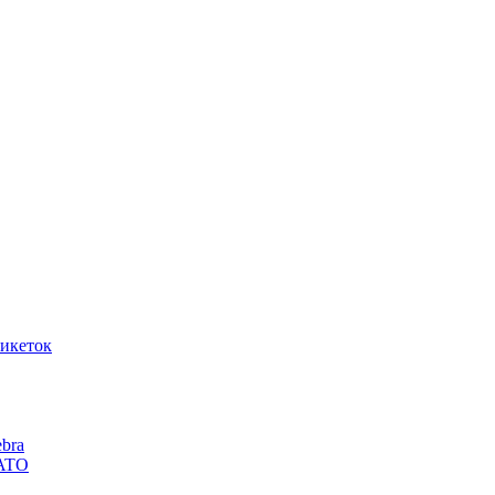
икеток
bra
SATO