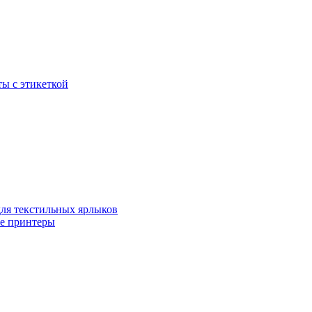
ы с этикеткой
для текстильных ярлыков
ые принтеры