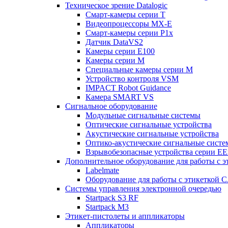
Техническое зрение Datalogic
Смарт-камеры серии T
Видеопроцессоры MX-E
Смарт-камеры серии P1x
Датчик DataVS2
Камеры серии E100
Камеры серии M
Специальные камеры серии M
Устройство контроля VSM
IMPACT Robot Guidance
Камера SMART VS
Cигнальное оборудование
Модульные сигнальные системы
Оптические сигнальные устройства
Акустические сигнальные устройства
Оптико-акустические сигнальные сист
Взрывобезопасные устройства серии EE
Дополнительное оборудование для работы с э
Labelmate
Оборудование для работы с этикеткой 
Системы управления электронной очередью
Startpack S3 RF
Startpack M3
Этикет-пистолеты и аппликаторы
Аппликаторы