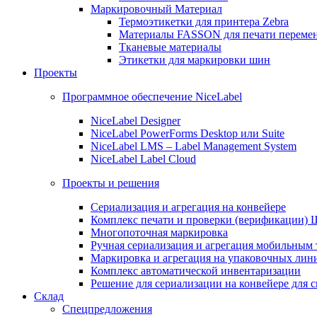
Маркировочный Материал
Термоэтикетки для принтера Zebra
Материалы FASSON для печати переме
Тканевые материалы
Этикетки для маркировки шин
Проекты
Программное обеспечение NiceLabel
NiceLabel Designer
NiceLabel PowerForms Desktop или Suite
NiceLabel LMS – Label Management System
NiceLabel Label Cloud
Проекты и решения
Сериализация и агрегация на конвейере
Комплекс печати и проверки (верификации)
Многопоточная маркировка
Ручная сериализация и агрегация мобильным
Маркировка и агрегация на упаковочных лин
Комплекс автоматической инвентаризации
Решение для сериализации на конвейере для 
Склад
Спецпредложения