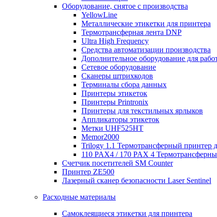
Оборудование, снятое с производства
YellowLine
Металлические этикетки для принтера
Термотрансферная лента DNP
Ultra High Frequency
Средства автоматизации производства
Дополнительное оборудование для работ
Сетевое оборудование
Сканеры штрихкодов
Терминалы сбора данных
Принтеры этикеток
Принтеры Printronix
Принтеры для текстильных ярлыков
Аппликаторы этикеток
Метки UHF525HT
Memor2000
Trilogy 1.1 Термотрансферный принтер 
110 PAX4 / 170 PAX 4 Термотрансферн
Счетчик посетителей SM Counter
Принтер ZE500
Лазерный сканер безопасности Laser Sentinel
Расходные материалы
Самоклеящиеся этикетки для принтера