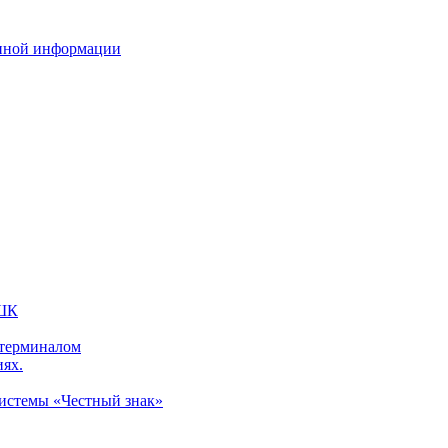
нной информации
 ШК
 терминалом
иях.
системы «Честный знак»