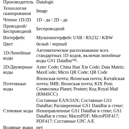
Производитель
Datalogic
Технология
Image
сканирования
Чтение 1D/2D
1D - да / 2D - да
Проводной/
Беспроводной
Беспроводной
Интерфейс
Мультиинтерфейс USB / RS232 / KBW
Цвет
белый / черный
Автоматическое распознавание всех
1D/Линейные
стандартных 1D кодов, включая линейные
коды
коды GS1 DataBar™.
2D/Двумерные
Aztec Code; China Han Xin Code; Data Matrix;
коды
MaxiCode; Micro QR Code; QR Code
Японская почта; Японская почта; Китайская
Почтовыые
почта; IMB; Японская почта; KIX Post;
коды
Символика Planet; Postnet; Код Royal Mail
(RM4SCC)
Составные EAN/JAN; Составные GS1
DataBar; Расширенные GS1 DataBar в стеке;
Стековые коды
Ненаправленные GS1 DataBar в стеке; GS1
DataBar в стеке; MacroPDF; MicroPDF417;
PDF417; Составные UPC A/E
Водяные знаки
нет