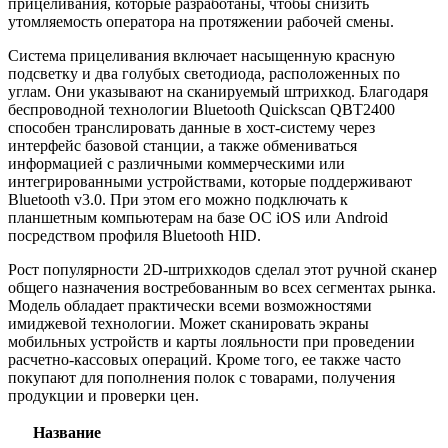
прицеливания, которые разработаны, чтобы снизить
утомляемость оператора на протяжении рабочей смены.
Система прицеливания включает насыщенную красную
подсветку и два голубых светодиода, расположенных по
углам. Они указывают на сканируемый штрихкод. Благодаря
беспроводной технологии Bluetooth Quickscan QBT2400
способен транслировать данные в хост-систему через
интерфейс базовой станции, а также обмениваться
информацией с различными коммерческими или
интегрированными устройствами, которые поддерживают
Bluetooth v3.0. При этом его можно подключать к
планшетным компьютерам на базе ОС iOS или Android
посредством профиля Bluetooth HID.
Рост популярности 2D-штрихкодов сделал этот ручной сканер
общего назначения востребованным во всех сегментах рынка.
Модель обладает практически всеми возможностями
имиджевой технологии. Может сканировать экраны
мобильных устройств и карты лояльности при проведении
расчетно-кассовых операций. Кроме того, ее также часто
покупают для пополнения полок с товарами, получения
продукции и проверки цен.
Название