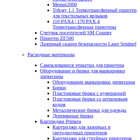
Memor2000
Trilogy 1.1 Термотрансферный принтер
для текстильных ярлыков
110 PAX4 / 170 PAX 4
Термотрансферные принтеры
Счетчик посетителей SM Counter
Принтер ZE500
Лазерный сканер безопасности Laser Sentinel
Расходные материалы
Самоклеящиеся этикетки для принтера
Оборудование и бирки для маркировки
древесины
Оборудование маркировки древесины
Бирки
Пластиковые бирки с нумерацией
Пластиковые бирки со штриховым
кодом
Металлические бирки для одежды
Деревянные бирки
Картриджи Primera
Картриджи для лазерных и
светодиодных принтеров
Картриджи для струйных принтеров