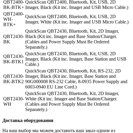
QBT2400-
QuickScan QBT2400, Bluetooth, Kit, USB, 2D
BK-BTK+
Imager, Black (Kit inc. Imager and USB Micro Cable.)
QBT2400-
QuickScan QBT2400, Bluetooth, Kit, USB, 2D
WH-
Imager, White (Kit inc. Imager and USB Micro Cable.)
BTK+
QuickScan QBT2430, Bluetooth, Kit, 2D Imager,
QBT2430-
Black (Kit inc. Imager and Base Station/Charger.
BK
(Cables and Power Supply Must Be Ordered
Separately.)
QuickScan QBT2430, Bluetooth, Kit, USB, 2D
QBT2430-
Imager, Black (Kit inc. Imager, Base Station and USB
BK-BTK1
Cable.)
QuickScan QBT2430, Bluetooth, Kit, RS-232, 2D
QBT2430-
Imager, Black (Kit inc. Imager, Base Station and
BK-BTK2
90G000008 RS-232 Cable, 8-0935 Power Supply and
6003-0940 EU Line Cord.)
QuickScan QBT2430, Bluetooth, Kit, 2D Imager,
QBT2430-
White (Kit inc. Imager and Base Station/Charger.
WH
(Cables and Power Supply Must Be Ordered
Separately.)
Доставка оборудования
На ваш выбор мы можем доставить ваш заказ одним из