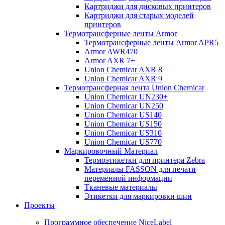
Картриджи для дисковых принтеров
Картриджи для старых моделей
принтеров
Термотрансферные ленты Armor
Термотрансферные ленты Armor APR5
Armor AWR470
Armor AXR 7+
Union Chemicar AXR 8
Union Chemicar AXR 9
Термотрансферная лента Union Chemicar
Union Chemicar UN230+
Union Chemicar UN250
Union Chemicar US140
Union Chemicar US150
Union Chemicar US310
Union Chemicar US770
Маркировочный Материал
Термоэтикетки для принтера Zebra
Материалы FASSON для печати
переменной информации
Тканевые материалы
Этикетки для маркировки шин
Проекты
Программное обеспечение NiceLabel