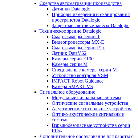
Средства автоматизации производства
Датчики Datalogic
Приборы измерения и сканирования
пространства Datalogic
Защитные световые завесы Datalogic
Техническое зрение Datalogic
Смарт-камеры серии T
Видеопроцессоры MX-E
Смарт-камеры серии P1x
Датчик DataVS2
Камеры серии E100
Камеры серии M
Специальные камеры серии M
Устройство контроля VSM
IMPACT Robot Guidance
Камера SMART VS
Cигнальное оборудование
Модульные сигнальные системы
Оптические сигнальные устройства
Акустические сигнальные устройства
Оптико-акустические сигнальные
системы
Взрывобезопасные устройства серии
EEx-
Дополнительное оборудование для работы с