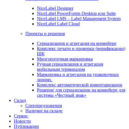
NiceLabel Designer
NiceLabel PowerForms Desktop или Suite
NiceLabel LMS – Label Management System
NiceLabel Label Cloud
Проекты и решения
Сериализация и агрегация на конвейере
Комплекс печати и проверки (верификации)
ШК
Многопоточная маркировка
Ручная сериализация и агрегация
мобильным терминалом
Маркировка и агрегация на упаковочных
линиях.
Комплекс автоматической инвентаризации
Решение для сериализации на конвейере для
системы «Честный знак»
Склад
Спецпредложения
Наличие на складе
Сервис
Новости
Публикации