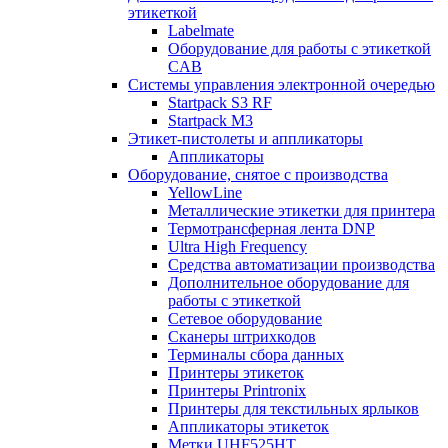
этикеткой
Labelmate
Оборудование для работы с этикеткой
CAB
Системы управления электронной очередью
Startpack S3 RF
Startpack M3
Этикет-пистолеты и аппликаторы
Аппликаторы
Оборудование, снятое с производства
YellowLine
Металлические этикетки для принтера
Термотрансферная лента DNP
Ultra High Frequency
Средства автоматизации производства
Дополнительное оборудование для
работы с этикеткой
Сетевое оборудование
Сканеры штрихкодов
Терминалы сбора данных
Принтеры этикеток
Принтеры Printronix
Принтеры для текстильных ярлыков
Аппликаторы этикеток
Метки UHF525HT