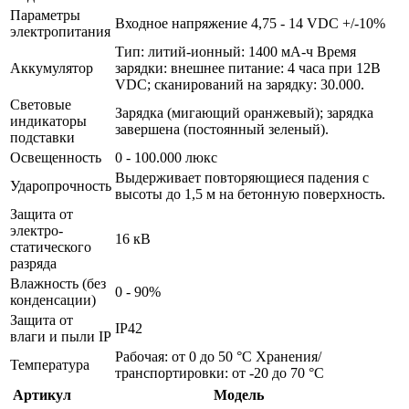
Параметры
Входное напряжение 4,75 - 14 VDC +/-10%
электропитания
Тип: литий-ионный: 1400 мА-ч Время
Аккумулятор
зарядки: внешнее питание: 4 часа при 12В
VDC; сканирований на зарядку: 30.000.
Световые
Зарядка (мигающий оранжевый); зарядка
индикаторы
завершена (постоянный зеленый).
подставки
Освещенность
0 - 100.000 люкс
Выдерживает повторяющиеся падения с
Ударопрочность
высоты до 1,5 м на бетонную поверхность.
Защита от
электро-
16 кВ
статического
разряда
Влажность (без
0 - 90%
конденсации)
Защита от
IP42
влаги и пыли IP
Рабочая: от 0 до 50 °C Хранения/
Температура
транспортировки: от -20 до 70 °C
Артикул
Модель