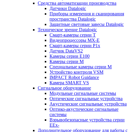
Средства автоматизации производства
Датчики Datalogic
Приборы измерения и сканирования
пространства Datalogic
Защитные световые завесы Datalogic
Техническое зрение Datalogic
Смарт-камеры серии T
Видеопроцессоры MX-E
Смарт-камеры серии P1x
Датчик DataVS2
Камеры серии E100
Камеры серии M
Специальные камеры серии M
Устройство контроля VSM
IMPACT Robot Guidance
Камера SMART VS
Cигнальное оборудование
Модульные сигнальные системы
Оптические сигнальные устройства
Акустические сигнальные устройства
Оптико-акустические сигнальные
системы
Взрывобезопасные устройства серии
EEx-
Дополнительное оборудование для работы с