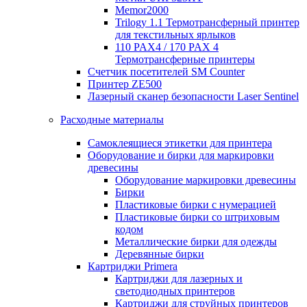
Memor2000
Trilogy 1.1 Термотрансферный принтер
для текстильных ярлыков
110 PAX4 / 170 PAX 4
Термотрансферные принтеры
Счетчик посетителей SM Counter
Принтер ZE500
Лазерный сканер безопасности Laser Sentinel
Расходные материалы
Самоклеящиеся этикетки для принтера
Оборудование и бирки для маркировки
древесины
Оборудование маркировки древесины
Бирки
Пластиковые бирки с нумерацией
Пластиковые бирки со штриховым
кодом
Металлические бирки для одежды
Деревянные бирки
Картриджи Primera
Картриджи для лазерных и
светодиодных принтеров
Картриджи для струйных принтеров