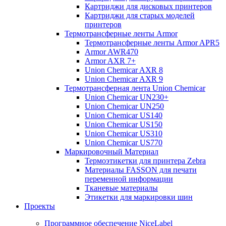
Картриджи для дисковых принтеров
Картриджи для старых моделей
принтеров
Термотрансферные ленты Armor
Термотрансферные ленты Armor APR5
Armor AWR470
Armor AXR 7+
Union Chemicar AXR 8
Union Chemicar AXR 9
Термотрансферная лента Union Chemicar
Union Chemicar UN230+
Union Chemicar UN250
Union Chemicar US140
Union Chemicar US150
Union Chemicar US310
Union Chemicar US770
Маркировочный Материал
Термоэтикетки для принтера Zebra
Материалы FASSON для печати
переменной информации
Тканевые материалы
Этикетки для маркировки шин
Проекты
Программное обеспечение NiceLabel