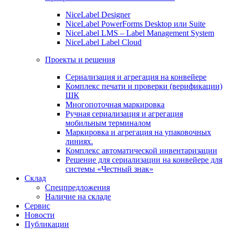
NiceLabel Designer
NiceLabel PowerForms Desktop или Suite
NiceLabel LMS – Label Management System
NiceLabel Label Cloud
Проекты и решения
Сериализация и агрегация на конвейере
Комплекс печати и проверки (верификации)
ШК
Многопоточная маркировка
Ручная сериализация и агрегация
мобильным терминалом
Маркировка и агрегация на упаковочных
линиях.
Комплекс автоматической инвентаризации
Решение для сериализации на конвейере для
системы «Честный знак»
Склад
Спецпредложения
Наличие на складе
Сервис
Новости
Публикации