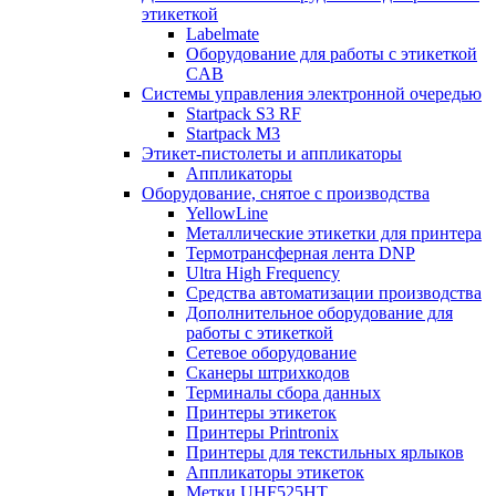
этикеткой
Labelmate
Оборудование для работы с этикеткой
CAB
Системы управления электронной очередью
Startpack S3 RF
Startpack M3
Этикет-пистолеты и аппликаторы
Аппликаторы
Оборудование, снятое с производства
YellowLine
Металлические этикетки для принтера
Термотрансферная лента DNP
Ultra High Frequency
Средства автоматизации производства
Дополнительное оборудование для
работы с этикеткой
Сетевое оборудование
Сканеры штрихкодов
Терминалы сбора данных
Принтеры этикеток
Принтеры Printronix
Принтеры для текстильных ярлыков
Аппликаторы этикеток
Метки UHF525HT