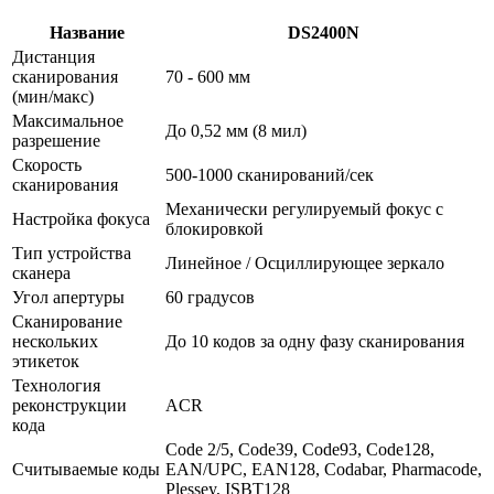
Название
DS2400N
Дистанция
сканирования
70 - 600 мм
(мин/макс)
Максимальное
До 0,52 мм (8 мил)
разрешение
Скорость
500-1000 сканирований/сек
сканирования
Механически регулируемый фокус с
Настройка фокуса
блокировкой
Тип устройства
Линейное / Осциллирующее зеркало
сканера
Угол апертуры
60 градусов
Сканирование
нескольких
До 10 кодов за одну фазу сканирования
этикеток
Технология
реконструкции
ACR
кода
Code 2/5, Code39, Code93, Code128,
Считываемые коды
EAN/UPC, EAN128, Codabar, Pharmacode,
Plessey, ISBT128