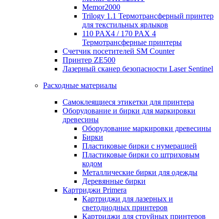
Memor2000
Trilogy 1.1 Термотрансферный принтер
для текстильных ярлыков
110 PAX4 / 170 PAX 4
Термотрансферные принтеры
Счетчик посетителей SM Counter
Принтер ZE500
Лазерный сканер безопасности Laser Sentinel
Расходные материалы
Самоклеящиеся этикетки для принтера
Оборудование и бирки для маркировки
древесины
Оборудование маркировки древесины
Бирки
Пластиковые бирки с нумерацией
Пластиковые бирки со штриховым
кодом
Металлические бирки для одежды
Деревянные бирки
Картриджи Primera
Картриджи для лазерных и
светодиодных принтеров
Картриджи для струйных принтеров