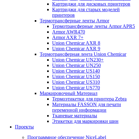
Картриджи для дисковых принтеров
Картриджи для старых моделей
принтеров
Термотрансферные ленты Armor
Термотрансферные ленты Armor APR5
Armor AWR470
Armor AXR 7+
Union Chemicar AXR 8
Union Chemicar AXR 9
Термотрансферная лента Union Chemicar
Union Chemicar UN230+
Union Chemicar UN250
Union Chemicar US140
Union Chemicar US150
Union Chemicar US310
Union Chemicar US770
Маркировочный Материал
Термоэтикетки для принтера Zebra
Материалы FASSON для печати
переменной информации
Тканевые материалы
Этикетки для маркировки шин
Проекты
Программное обеспечение NiceLabel