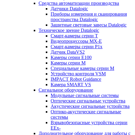
Средства автоматизации производства
Датчики Datalogic
Приборы измерения и сканирования
пространства Datalogic
Защитные световые завесы Datalogic
Техническое зрение Datalogic
Смарт-камеры серии T
Видеопроцессоры MX-E
Смарт-камеры серии P1x
Датчик DataVS2
Камеры серии E100
Камеры серии M
Специальные камеры серии M
Устройство контроля VSM
IMPACT Robot Guidance
Камера SMART VS
Cигнальное оборудование
Модульные сигнальные системы
Оптические сигнальные устройства
Акустические сигнальные устройства
Оптико-акустические сигнальные
системы
Взрывобезопасные устройства серии
EEx-
Дополнительное оборудование для работы с