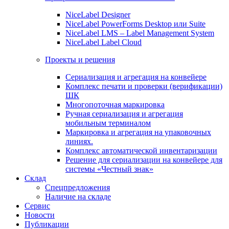
NiceLabel Designer
NiceLabel PowerForms Desktop или Suite
NiceLabel LMS – Label Management System
NiceLabel Label Cloud
Проекты и решения
Сериализация и агрегация на конвейере
Комплекс печати и проверки (верификации)
ШК
Многопоточная маркировка
Ручная сериализация и агрегация
мобильным терминалом
Маркировка и агрегация на упаковочных
линиях.
Комплекс автоматической инвентаризации
Решение для сериализации на конвейере для
системы «Честный знак»
Склад
Спецпредложения
Наличие на складе
Сервис
Новости
Публикации