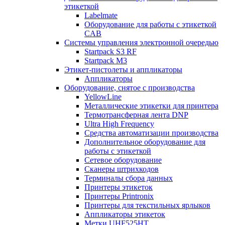
этикеткой
Labelmate
Оборудование для работы с этикеткой
CAB
Системы управления электронной очередью
Startpack S3 RF
Startpack M3
Этикет-пистолеты и аппликаторы
Аппликаторы
Оборудование, снятое с производства
YellowLine
Металлические этикетки для принтера
Термотрансферная лента DNP
Ultra High Frequency
Средства автоматизации производства
Дополнительное оборудование для
работы с этикеткой
Сетевое оборудование
Сканеры штрихкодов
Терминалы сбора данных
Принтеры этикеток
Принтеры Printronix
Принтеры для текстильных ярлыков
Аппликаторы этикеток
Метки UHF525HT