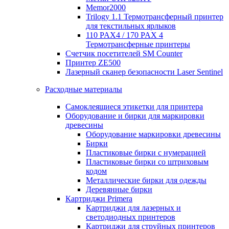
Memor2000
Trilogy 1.1 Термотрансферный принтер
для текстильных ярлыков
110 PAX4 / 170 PAX 4
Термотрансферные принтеры
Счетчик посетителей SM Counter
Принтер ZE500
Лазерный сканер безопасности Laser Sentinel
Расходные материалы
Самоклеящиеся этикетки для принтера
Оборудование и бирки для маркировки
древесины
Оборудование маркировки древесины
Бирки
Пластиковые бирки с нумерацией
Пластиковые бирки со штриховым
кодом
Металлические бирки для одежды
Деревянные бирки
Картриджи Primera
Картриджи для лазерных и
светодиодных принтеров
Картриджи для струйных принтеров