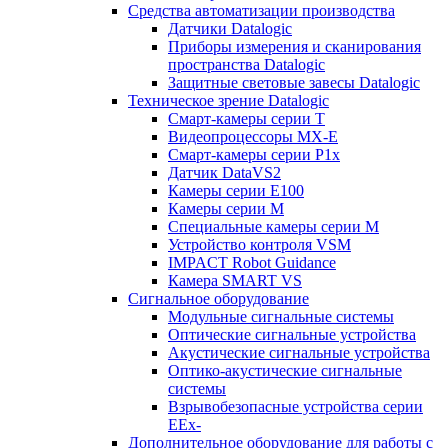
Средства автоматизации производства
Датчики Datalogic
Приборы измерения и сканирования
пространства Datalogic
Защитные световые завесы Datalogic
Техническое зрение Datalogic
Смарт-камеры серии T
Видеопроцессоры MX-E
Смарт-камеры серии P1x
Датчик DataVS2
Камеры серии E100
Камеры серии M
Специальные камеры серии M
Устройство контроля VSM
IMPACT Robot Guidance
Камера SMART VS
Cигнальное оборудование
Модульные сигнальные системы
Оптические сигнальные устройства
Акустические сигнальные устройства
Оптико-акустические сигнальные
системы
Взрывобезопасные устройства серии
EEx-
Дополнительное оборудование для работы с