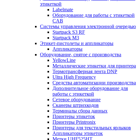
этикеткой
Labelmate
Оборудование для работы с этикеткой
CAB
Системы управления электронной очередью
Startpack S3 RF
Startpack M3
Этикет-пистолеты и аппликаторы
Аппликаторы
Оборудование, снятое с производства
YellowLine
Металлические этикетки для принтера
Термотрансферная лента DNP
Ultra High Frequency
Средства автоматизации производства
Дополнительное оборудование для
работы с этикеткой
Сетевое оборудование
Сканеры штрихкодов
Терминалы сбора данных
Принтеры этикеток
Принтеры Printronix
Принтеры для текстильных ярлыков
Аппликаторы этикеток
Метки UHF525HT