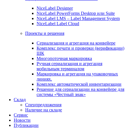
NiceLabel Designer
NiceLabel PowerForms Desktop или Suite
NiceLabel LMS – Label Management System
NiceLabel Label Cloud
Проекты и решения
Сериализация и агрегация на конвейере
Комплекс печати и проверки (верификации)
ШК
Многопоточная маркировка
Ручная сериализация и агрегация
мобильным терминалом
Маркировка и агрегация на упаковочных
линиях.
Комплекс автоматической инвентаризации
Решение для сериализации на конвейере для
системы «Честный знак»
Склад
Спецпредложения
Наличие на складе
Сервис
Новости
Публикации