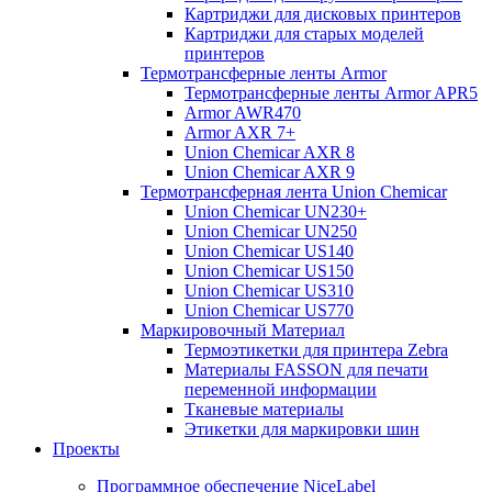
Картриджи для дисковых принтеров
Картриджи для старых моделей
принтеров
Термотрансферные ленты Armor
Термотрансферные ленты Armor APR5
Armor AWR470
Armor AXR 7+
Union Chemicar AXR 8
Union Chemicar AXR 9
Термотрансферная лента Union Chemicar
Union Chemicar UN230+
Union Chemicar UN250
Union Chemicar US140
Union Chemicar US150
Union Chemicar US310
Union Chemicar US770
Маркировочный Материал
Термоэтикетки для принтера Zebra
Материалы FASSON для печати
переменной информации
Тканевые материалы
Этикетки для маркировки шин
Проекты
Программное обеспечение NiceLabel