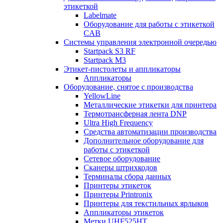
этикеткой
Labelmate
Оборудование для работы с этикеткой
CAB
Системы управления электронной очередью
Startpack S3 RF
Startpack M3
Этикет-пистолеты и аппликаторы
Аппликаторы
Оборудование, снятое с производства
YellowLine
Металлические этикетки для принтера
Термотрансферная лента DNP
Ultra High Frequency
Средства автоматизации производства
Дополнительное оборудование для
работы с этикеткой
Сетевое оборудование
Сканеры штрихкодов
Терминалы сбора данных
Принтеры этикеток
Принтеры Printronix
Принтеры для текстильных ярлыков
Аппликаторы этикеток
Метки UHF525HT