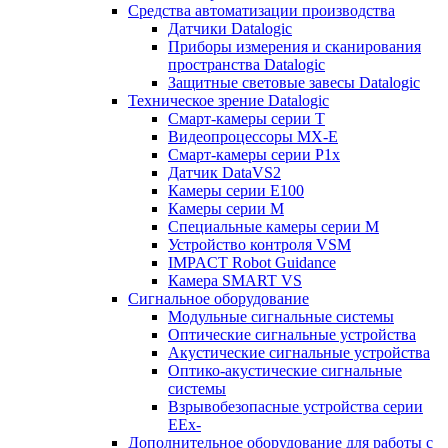
Средства автоматизации производства
Датчики Datalogic
Приборы измерения и сканирования
пространства Datalogic
Защитные световые завесы Datalogic
Техническое зрение Datalogic
Смарт-камеры серии T
Видеопроцессоры MX-E
Смарт-камеры серии P1x
Датчик DataVS2
Камеры серии E100
Камеры серии M
Специальные камеры серии M
Устройство контроля VSM
IMPACT Robot Guidance
Камера SMART VS
Cигнальное оборудование
Модульные сигнальные системы
Оптические сигнальные устройства
Акустические сигнальные устройства
Оптико-акустические сигнальные
системы
Взрывобезопасные устройства серии
EEx-
Дополнительное оборудование для работы с