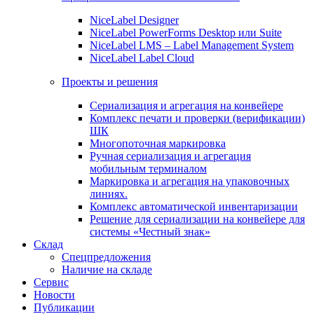
NiceLabel Designer
NiceLabel PowerForms Desktop или Suite
NiceLabel LMS – Label Management System
NiceLabel Label Cloud
Проекты и решения
Сериализация и агрегация на конвейере
Комплекс печати и проверки (верификации)
ШК
Многопоточная маркировка
Ручная сериализация и агрегация
мобильным терминалом
Маркировка и агрегация на упаковочных
линиях.
Комплекс автоматической инвентаризации
Решение для сериализации на конвейере для
системы «Честный знак»
Склад
Спецпредложения
Наличие на складе
Сервис
Новости
Публикации