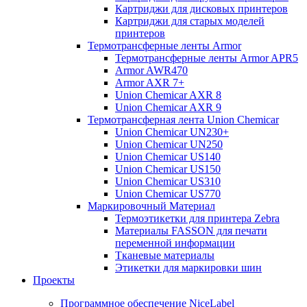
Картриджи для дисковых принтеров
Картриджи для старых моделей
принтеров
Термотрансферные ленты Armor
Термотрансферные ленты Armor APR5
Armor AWR470
Armor AXR 7+
Union Chemicar AXR 8
Union Chemicar AXR 9
Термотрансферная лента Union Chemicar
Union Chemicar UN230+
Union Chemicar UN250
Union Chemicar US140
Union Chemicar US150
Union Chemicar US310
Union Chemicar US770
Маркировочный Материал
Термоэтикетки для принтера Zebra
Материалы FASSON для печати
переменной информации
Тканевые материалы
Этикетки для маркировки шин
Проекты
Программное обеспечение NiceLabel