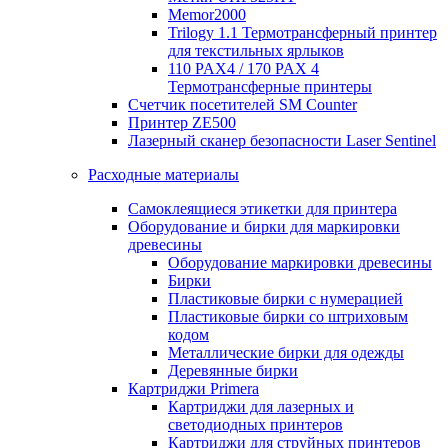
Memor2000
Trilogy 1.1 Термотрансферный принтер
для текстильных ярлыков
110 PAX4 / 170 PAX 4
Термотрансферные принтеры
Счетчик посетителей SM Counter
Принтер ZE500
Лазерный сканер безопасности Laser Sentinel
Расходные материалы
Самоклеящиеся этикетки для принтера
Оборудование и бирки для маркировки
древесины
Оборудование маркировки древесины
Бирки
Пластиковые бирки с нумерацией
Пластиковые бирки со штриховым
кодом
Металлические бирки для одежды
Деревянные бирки
Картриджи Primera
Картриджи для лазерных и
светодиодных принтеров
Картриджи для струйных принтеров