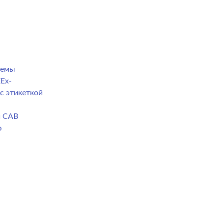
темы
Ex-
с этикеткой
й CAB
ю
а