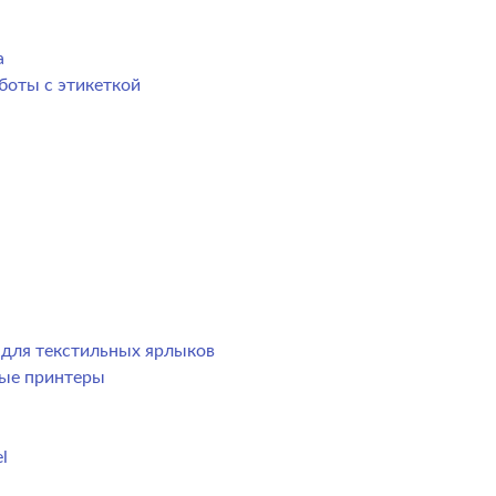
а
боты с этикеткой
р для текстильных ярлыков
ные принтеры
l