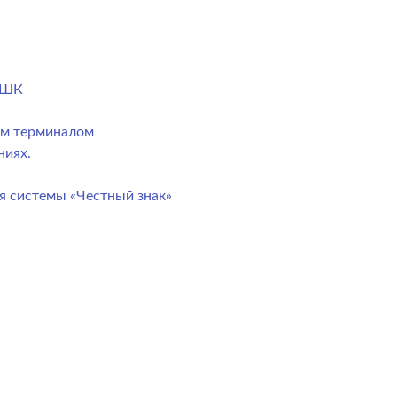
) ШК
ым терминалом
ниях.
я системы «Честный знак»