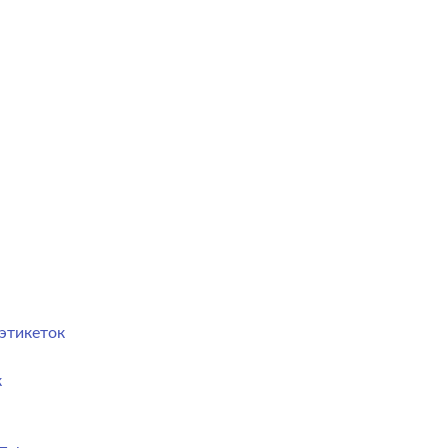
этикеток
к