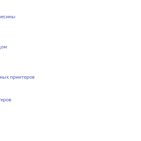
весины
дом
ных принтеров
теров