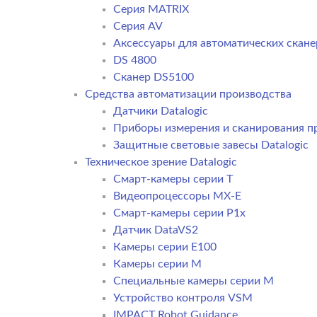
Серия MATRIX
Серия AV
Аксессуары для автоматических сканер
DS 4800
Сканер DS5100
Средства автоматизации производства
Датчики Datalogic
Приборы измерения и сканирования пр
Защитные световые завесы Datalogic
Техническое зрение Datalogic
Смарт-камеры серии T
Видеопроцессоры MX-E
Смарт-камеры серии P1x
Датчик DataVS2
Камеры серии E100
Камеры серии M
Специальные камеры серии M
Устройство контроля VSM
IMPACT Robot Guidance