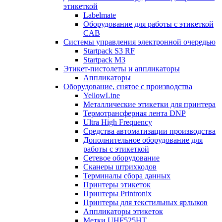
этикеткой
Labelmate
Оборудование для работы с этикеткой
CAB
Системы управления электронной очередью
Startpack S3 RF
Startpack M3
Этикет-пистолеты и аппликаторы
Аппликаторы
Оборудование, снятое с производства
YellowLine
Металлические этикетки для принтера
Термотрансферная лента DNP
Ultra High Frequency
Средства автоматизации производства
Дополнительное оборудование для
работы с этикеткой
Сетевое оборудование
Сканеры штрихкодов
Терминалы сбора данных
Принтеры этикеток
Принтеры Printronix
Принтеры для текстильных ярлыков
Аппликаторы этикеток
Метки UHF525HT