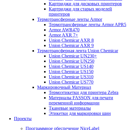
Картриджи для дисковых принтеров
Картриджи для старых моделей
принтеров
Термотрансферные ленты Armor
Термотрансферные ленты Armor APR5
Armor AWR470
Armor AXR 7+
Union Chemicar AXR 8
Union Chemicar AXR 9
Термотрансферная лента Union Chemicar
Union Chemicar UN230+
Union Chemicar UN250
Union Chemicar US140
Union Chemicar US150
Union Chemicar US310
Union Chemicar US770
Маркировочный Материал
Термоэтикетки для принтера Zebra
Материалы FASSON для печати
переменной информации
Тканевые материалы
Этикетки для маркировки шин
Проекты
Программное обеспечение NiceLabel