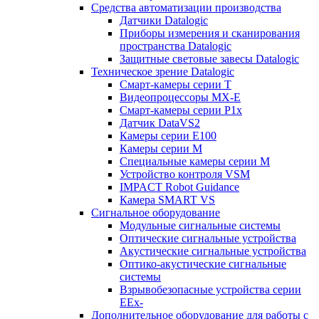
Средства автоматизации производства
Датчики Datalogic
Приборы измерения и сканирования
пространства Datalogic
Защитные световые завесы Datalogic
Техническое зрение Datalogic
Смарт-камеры серии T
Видеопроцессоры MX-E
Смарт-камеры серии P1x
Датчик DataVS2
Камеры серии E100
Камеры серии M
Специальные камеры серии M
Устройство контроля VSM
IMPACT Robot Guidance
Камера SMART VS
Cигнальное оборудование
Модульные сигнальные системы
Оптические сигнальные устройства
Акустические сигнальные устройства
Оптико-акустические сигнальные
системы
Взрывобезопасные устройства серии
EEx-
Дополнительное оборудование для работы с