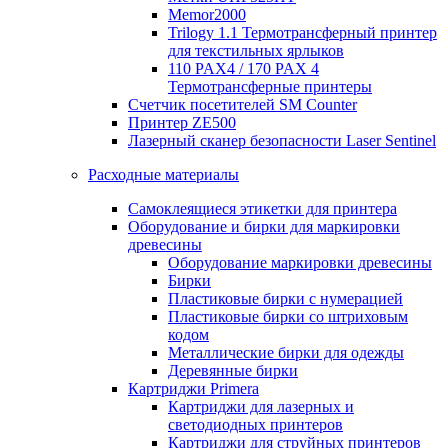
Memor2000
Trilogy 1.1 Термотрансферный принтер
для текстильных ярлыков
110 PAX4 / 170 PAX 4
Термотрансферные принтеры
Счетчик посетителей SM Counter
Принтер ZE500
Лазерный сканер безопасности Laser Sentinel
Расходные материалы
Самоклеящиеся этикетки для принтера
Оборудование и бирки для маркировки
древесины
Оборудование маркировки древесины
Бирки
Пластиковые бирки с нумерацией
Пластиковые бирки со штриховым
кодом
Металлические бирки для одежды
Деревянные бирки
Картриджи Primera
Картриджи для лазерных и
светодиодных принтеров
Картриджи для струйных принтеров