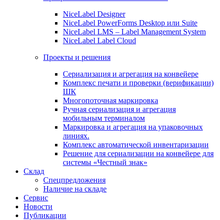
NiceLabel Designer
NiceLabel PowerForms Desktop или Suite
NiceLabel LMS – Label Management System
NiceLabel Label Cloud
Проекты и решения
Сериализация и агрегация на конвейере
Комплекс печати и проверки (верификации)
ШК
Многопоточная маркировка
Ручная сериализация и агрегация
мобильным терминалом
Маркировка и агрегация на упаковочных
линиях.
Комплекс автоматической инвентаризации
Решение для сериализации на конвейере для
системы «Честный знак»
Склад
Спецпредложения
Наличие на складе
Сервис
Новости
Публикации