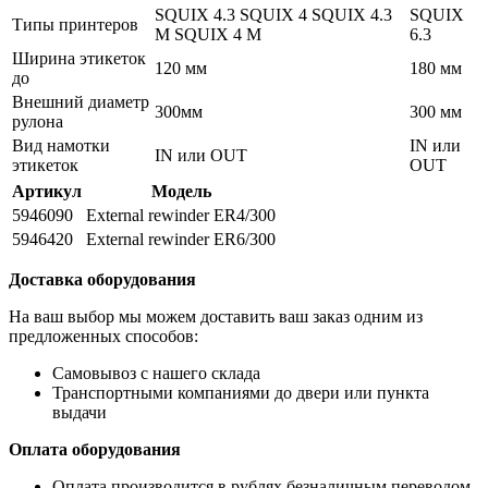
SQUIX 4.3 SQUIX 4 SQUIX 4.3
SQUIX
Типы принтеров
M SQUIX 4 M
6.3
Ширина этикеток
120 мм
180 мм
до
Внешний диаметр
300мм
300 мм
рулона
Вид намотки
IN или
IN или OUT
этикеток
OUT
Артикул
Модель
5946090
External rewinder ER4/300
5946420
External rewinder ER6/300
Доставка оборудования
На ваш выбор мы можем доставить ваш заказ одним из
предложенных способов:
Самовывоз с нашего склада
Транспортными компаниями до двери или пункта
выдачи
Оплата оборудования
Оплата производится в рублях безналичным переводом.