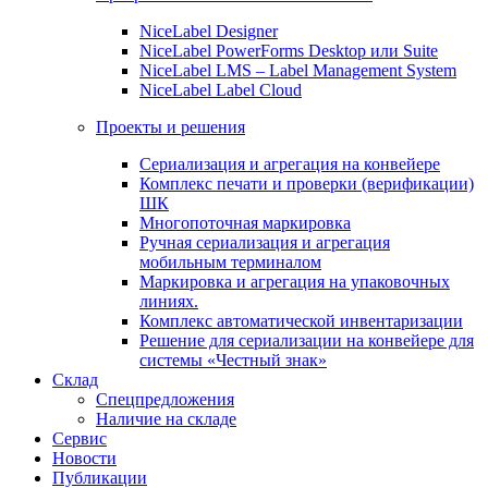
NiceLabel Designer
NiceLabel PowerForms Desktop или Suite
NiceLabel LMS – Label Management System
NiceLabel Label Cloud
Проекты и решения
Сериализация и агрегация на конвейере
Комплекс печати и проверки (верификации)
ШК
Многопоточная маркировка
Ручная сериализация и агрегация
мобильным терминалом
Маркировка и агрегация на упаковочных
линиях.
Комплекс автоматической инвентаризации
Решение для сериализации на конвейере для
системы «Честный знак»
Склад
Спецпредложения
Наличие на складе
Сервис
Новости
Публикации