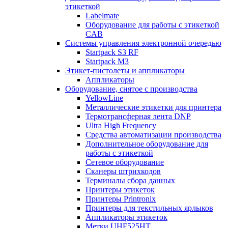
этикеткой
Labelmate
Оборудование для работы с этикеткой
CAB
Системы управления электронной очередью
Startpack S3 RF
Startpack M3
Этикет-пистолеты и аппликаторы
Аппликаторы
Оборудование, снятое с производства
YellowLine
Металлические этикетки для принтера
Термотрансферная лента DNP
Ultra High Frequency
Средства автоматизации производства
Дополнительное оборудование для
работы с этикеткой
Сетевое оборудование
Сканеры штрихкодов
Терминалы сбора данных
Принтеры этикеток
Принтеры Printronix
Принтеры для текстильных ярлыков
Аппликаторы этикеток
Метки UHF525HT