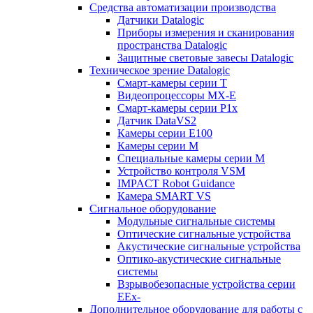
Средства автоматизации производства
Датчики Datalogic
Приборы измерения и сканирования
пространства Datalogic
Защитные световые завесы Datalogic
Техническое зрение Datalogic
Смарт-камеры серии T
Видеопроцессоры MX-E
Смарт-камеры серии P1x
Датчик DataVS2
Камеры серии E100
Камеры серии M
Специальные камеры серии M
Устройство контроля VSM
IMPACT Robot Guidance
Камера SMART VS
Cигнальное оборудование
Модульные сигнальные системы
Оптические сигнальные устройства
Акустические сигнальные устройства
Оптико-акустические сигнальные
системы
Взрывобезопасные устройства серии
EEx-
Дополнительное оборудование для работы с