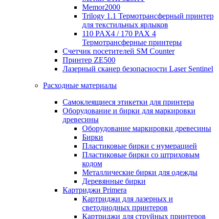
Memor2000
Trilogy 1.1 Термотрансферный принтер
для текстильных ярлыков
110 PAX4 / 170 PAX 4
Термотрансферные принтеры
Счетчик посетителей SM Counter
Принтер ZE500
Лазерный сканер безопасности Laser Sentinel
Расходные материалы
Самоклеящиеся этикетки для принтера
Оборудование и бирки для маркировки
древесины
Оборудование маркировки древесины
Бирки
Пластиковые бирки с нумерацией
Пластиковые бирки со штриховым
кодом
Металлические бирки для одежды
Деревянные бирки
Картриджи Primera
Картриджи для лазерных и
светодиодных принтеров
Картриджи для струйных принтеров