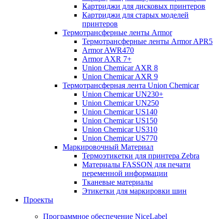
Картриджи для дисковых принтеров
Картриджи для старых моделей
принтеров
Термотрансферные ленты Armor
Термотрансферные ленты Armor APR5
Armor AWR470
Armor AXR 7+
Union Chemicar AXR 8
Union Chemicar AXR 9
Термотрансферная лента Union Chemicar
Union Chemicar UN230+
Union Chemicar UN250
Union Chemicar US140
Union Chemicar US150
Union Chemicar US310
Union Chemicar US770
Маркировочный Материал
Термоэтикетки для принтера Zebra
Материалы FASSON для печати
переменной информации
Тканевые материалы
Этикетки для маркировки шин
Проекты
Программное обеспечение NiceLabel