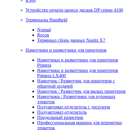
R300
Устройство печати-записи дисков DP серии 4100
Терминалы Handheld
Nomad
Recon
Терминал сбора данных Nautiz X7
Намотчики и размотчики для принтеров
Намотчики и размотчики для принтеров
Primera
Намотчики и размотчики для принтеров
Primera LX400
Намотчик / Размотчик для принтеров с
обратной подачей
Намотчик / Размотчик для малых принтеров
Намотчики / Размотчики для рулонных
этикеток
Полуавтомат-отделитель с дисплеем
Полуавтомат-отделитель
Продольный разрезчик
Профессиональная машина для перемотки
этикеток