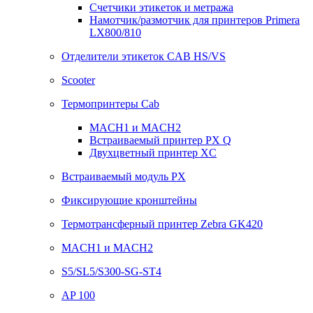
Счетчики этикеток и метража
Намотчик/размотчик для принтеров Primera
LX800/810
Отделители этикеток CAB HS/VS
Scooter
Термопринтеры Cab
MACH1 и MACH2
Встраиваемый принтер PX Q
Двухцветный принтер XC
Встраиваемый модуль PX
Фиксирующие кронштейны
Термотрансферный принтер Zebra GK420
MACH1 и MACH2
S5/SL5/S300-SG-ST4
AP 100