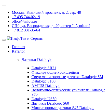
Москва, Рязанский проспект, д. 2, стр. 49
+7 495 744-02-19
office@infots.ru
СПб, ул. Возрождения, д. 20, литер "a", офис 2
+7 812 331-35-64
Главная
Каталог
Датчики Datalogic
Datalogic SR21
Фиксирующие кронштейны
Сверхминиатюрные датчики Datalogic SM
Datalogic S100
AMT58 Datalogic
Волоконно-оптические усилители Datalogic
S70
Datalogic US50
Датчики Datalogic S60
Миниатюрные датчики S45 Datalogic