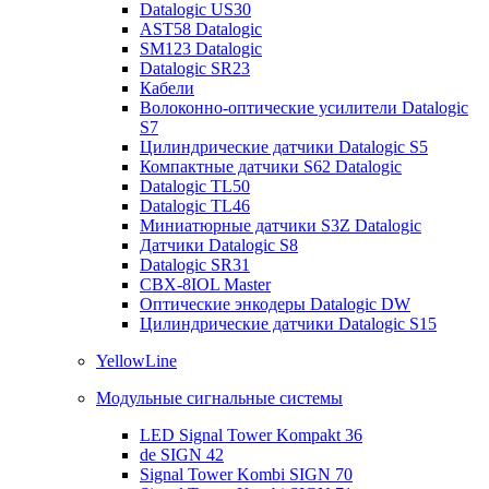
Datalogic US30
AST58 Datalogic
SM123 Datalogic
Datalogic SR23
Кабели
Волоконно-оптические усилители Datalogic
S7
Цилиндрические датчики Datalogic S5
Компактные датчики S62 Datalogic
Datalogic TL50
Datalogic TL46
Миниатюрные датчики S3Z Datalogic
Датчики Datalogic S8
Datalogic SR31
CBX-8IOL Master
Оптические энкодеры Datalogic DW
Цилиндрические датчики Datalogic S15
YellowLine
Модульные сигнальные системы
LED Signal Tower Kompakt 36
de SIGN 42
Signal Tower Kombi SIGN 70